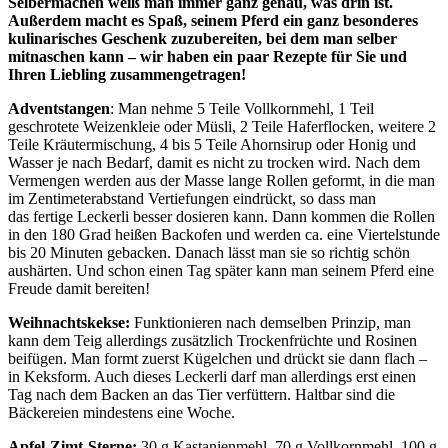
Selbermachen weiß man immer ganz genau, was drin ist.
Außerdem macht es Spaß, seinem Pferd ein ganz besonderes
kulinarisches Geschenk zuzubereiten, bei dem man selber
mitnaschen kann – wir haben ein paar Rezepte für Sie und
Ihren Liebling zusammengetragen!
Adventstangen
: Man nehme 5 Teile Vollkornmehl, 1 Teil
geschrotete Weizenkleie oder Müsli, 2 Teile Haferflocken, weitere 2
Teile Kräutermischung, 4 bis 5 Teile Ahornsirup oder Honig und
Wasser je nach Bedarf, damit es nicht zu trocken wird. Nach dem
Vermengen werden aus der Masse lange Rollen geformt, in die man
im Zentimeterabstand Vertiefungen eindrückt, so dass man
das fertige Leckerli besser dosieren kann. Dann kommen die Rollen
in den 180 Grad heißen Backofen und werden ca. eine Viertelstunde
bis 20 Minuten gebacken. Danach lässt man sie so richtig schön
aushärten. Und schon einen Tag später kann man seinem Pferd eine
Freude damit bereiten!
Weihnachtskekse:
Funktionieren nach demselben Prinzip, man
kann dem Teig allerdings zusätzlich Trockenfrüchte und Rosinen
beifügen. Man formt zuerst Kügelchen und drückt sie dann flach –
in Keksform. Auch dieses Leckerli darf man allerdings erst einen
Tag nach dem Backen an das Tier verfüttern. Haltbar sind die
Bäckereien mindestens eine Woche.
Apfel-Zimt-Sterne:
30 g Kastanienmehl, 70 g Vollkornmehl, 100 g