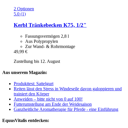
2 Optionen
5.0 (1)
Kerbl
Tränkebecken K75, 1/2"
Fassungsvermögen 2,8 l
Aus Polypropylen
Zur Wand- & Rohrmontage
49,99 €
Zustellung bis 12. August
Aus unserem Magazin:
Produkttest: Sattelgurt
Reiten lässt den Stress in Windeseile davon galoppieren und
trainiert den Körper
Anweiden – bitte nicht von 0 auf 100!
Futterumstellung am Ende der Weidesaison
Ganzheitliche Aromatherapie für Pferde - eine Einführung
EquusVitalis entdecken: