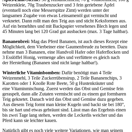
Weizenkleie, 70g Traubenzucker und 3 fein geriebene Äpfel
(eventuell noch eine Messerspitze Zimt) werden unter der
langsamen Zugabe von etwas Leinsamenöl gut vermischt und
verknetet. Dann rollt man den Teig aus und sticht Keksformen aus.
Auf ein bemehltes und mit Backpapier versehenes Blech legen und
45 Minuten lang bei 120 Grad gut ausbacken (max. 3 Tage haltbar).
Bananenbrei:
Mag das Pferd Bananen, ist auch dieses Rezept eine
Möglichkeit, dem Vierbeiner eine Gaumenfreude zu bereiten. Dazu
nehme man 3 Bananen, eine Handvoll Hafer oder Haferflocken und
3 Esslöffel Honig, vermenge alles und verfüttere es gleich nach
der Herstellung (Bananen sind nicht lange haltbar!).
Winterliche Vitaminbomben:
Dafür benötigt man 4 Teile
Weizenmehl, 3 Teile Zuckerrübensirup, 2 Teile Bananenchips, 3
Karotten oder 1 Knolle Rote Beete, 50 g Hustenkräuter und
eine Vitaminmischung. Zuerst werden das Obst und Gemüse fein
geraspelt, dann alle Zutaten vermischt und zu einem gut formbaren
Teig geknetet. Danach wird das Obst und Gemüse dazu gegeben.
Aus diesem Teig formt man kleine Kugeln und backt sie bei 180°,
bis sie hart und etwas gebräunt sind. Lässt man das Ergebnis einen
bis zwei Tage lang stehen, werden die Leckerlis weicher und das
Pferd kann sie leichter kauen.
Natürlich gibt es noch viele weitere Variationen, wie man seinem