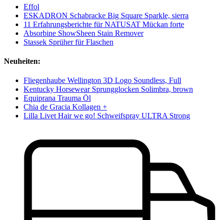
Effol
ESKADRON Schabracke Big Square Sparkle, sierra
11 Erfahrungsberichte für NATUSAT Mückan forte
Absorbine ShowSheen Stain Remover
Stassek Sprüher für Flaschen
Neuheiten:
Fliegenhaube Wellington 3D Logo Soundless, Full
Kentucky Horsewear Sprungglocken Solimbra, brown
Equiprana Trauma Öl
Chia de Gracia Kollagen +
Lilla Livet Hair we go! Schweifspray ULTRA Strong