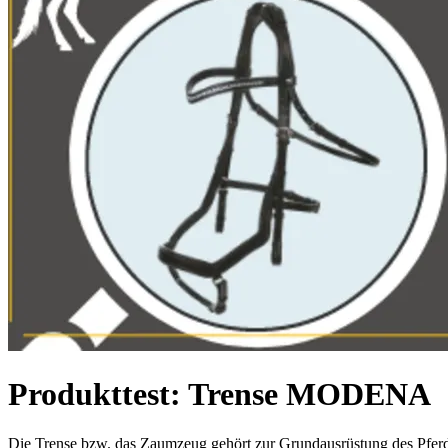
Produkttest: Trense MODENA
Die Trense bzw. das Zaumzeug gehört zur Grundausrüstung des Pferdes u