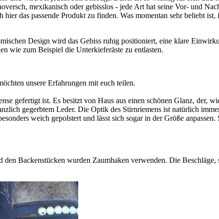
oversch, mexikanisch oder gebisslos - jede Art hat seine Vor- und Nac
h hier das passende Produkt zu finden. Was momentan sehr beliebt ist,
n Design wird das Gebiss ruhig positioniert, eine klare Einwirkung
n wie zum Beispiel die Unterkieferäste zu entlasten.
chten unsere Erfahrungen mit euch teilen.
ense gefertigt ist. Es besitzt von Haus aus einen schönen Glanz, der, wie
lanzlich gegerbtem Leder. Die Optik des Stirnriemens ist natürlich imm
besonders weich gepolstert und lässt sich sogar in der Größe anpassen. 
und den Backenstücken wurden Zaumhaken verwenden. Die Beschläge, so