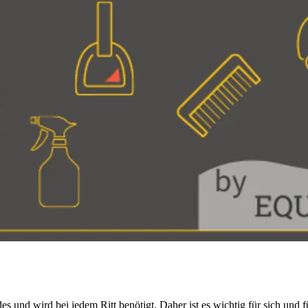
nd wird bei jedem Ritt benötigt. Daher ist es wichtig für sich und für 