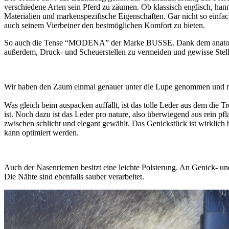
verschiedene Arten sein Pferd zu zäumen. Ob klassisch englisch, hann
Materialien und markenspezifische Eigenschaften. Gar nicht so einfac
auch seinem Vierbeiner den bestmöglichen Komfort zu bieten.
So auch die Tense “MODENA” der Marke BUSSE. Dank dem anatomische
außerdem, Druck- und Scheuerstellen zu vermeiden und gewisse Stelle
Wir haben den Zaum einmal genauer unter die Lupe genommen und mö
Was gleich beim auspacken auffällt, ist das tolle Leder aus dem die Tr
ist. Noch dazu ist das Leder pro nature, also überwiegend aus rein pf
zwischen schlicht und elegant gewählt. Das Genickstück ist wirklich 
kann optimiert werden.
Auch der Nasenriemen besitzt eine leichte Polsterung. An Genick- 
Die Nähte sind ebenfalls sauber verarbeitet.