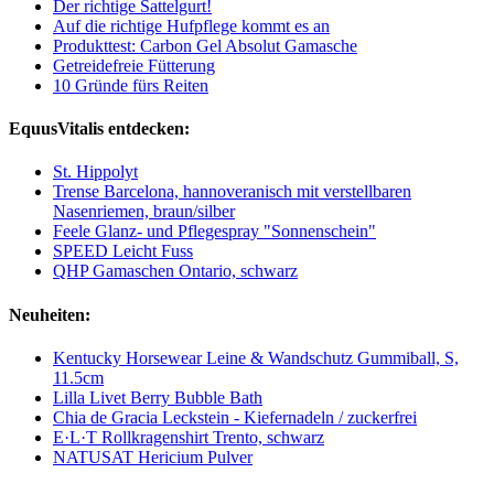
Der richtige Sattelgurt!
Auf die richtige Hufpflege kommt es an
Produkttest: Carbon Gel Absolut Gamasche
Getreidefreie Fütterung
10 Gründe fürs Reiten
EquusVitalis entdecken:
St. Hippolyt
Trense Barcelona, hannoveranisch mit verstellbaren
Nasenriemen, braun/silber
Feele Glanz- und Pflegespray "Sonnenschein"
SPEED Leicht Fuss
QHP Gamaschen Ontario, schwarz
Neuheiten:
Kentucky Horsewear Leine & Wandschutz Gummiball, S,
11.5cm
Lilla Livet Berry Bubble Bath
Chia de Gracia Leckstein - Kiefernadeln / zuckerfrei
E·L·T Rollkragenshirt Trento, schwarz
NATUSAT Hericium Pulver