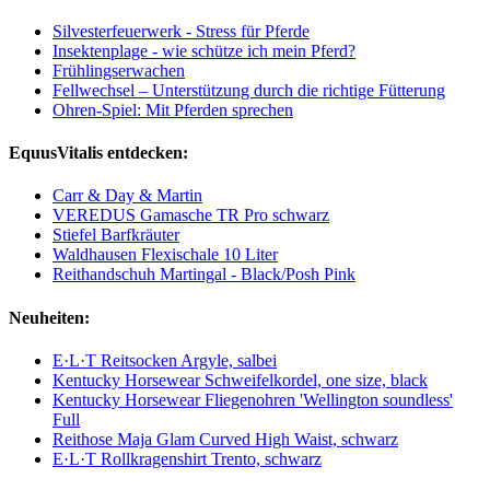
Silvesterfeuerwerk - Stress für Pferde
Insektenplage - wie schütze ich mein Pferd?
Frühlingserwachen
Fellwechsel – Unterstützung durch die richtige Fütterung
Ohren-Spiel: Mit Pferden sprechen
EquusVitalis entdecken:
Carr & Day & Martin
VEREDUS Gamasche TR Pro schwarz
Stiefel Barfkräuter
Waldhausen Flexischale 10 Liter
Reithandschuh Martingal - Black/Posh Pink
Neuheiten:
E·L·T Reitsocken Argyle, salbei
Kentucky Horsewear Schweifelkordel, one size, black
Kentucky Horsewear Fliegenohren 'Wellington soundless'
Full
Reithose Maja Glam Curved High Waist, schwarz
E·L·T Rollkragenshirt Trento, schwarz