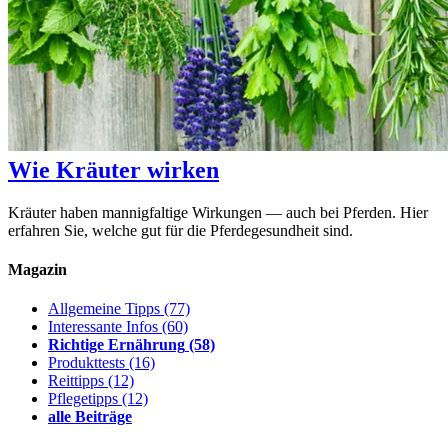
Wie Kräuter wirken
Kräuter haben mannigfaltige Wirkungen — auch bei Pferden. Hier
erfahren Sie, welche gut für die Pferdegesundheit sind.
Magazin
Allgemeine Tipps
(77)
Interessante Infos
(60)
Richtige Ernährung
(58)
Produkttests
(16)
Reittipps
(12)
Pflegetipps
(12)
alle Beiträge