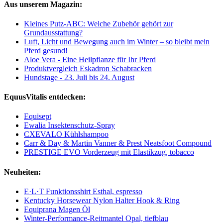
Aus unserem Magazin:
Kleines Putz-ABC: Welche Zubehör gehört zur
Grundausstattung?
Luft, Licht und Bewegung auch im Winter – so bleibt mein
Pferd gesund!
Aloe Vera - Eine Heilpflanze für Ihr Pferd
Produktvergleich Eskadron Schabracken
Hundstage - 23. Juli bis 24. August
EquusVitalis entdecken:
Equisept
Ewalia Insektenschutz-Spray
CXEVALO Kühlshampoo
Carr & Day & Martin Vanner & Prest Neatsfoot Compound
PRESTIGE EVO Vorderzeug mit Elastikzug, tobacco
Neuheiten:
E·L·T Funktionsshirt Esthal, espresso
Kentucky Horsewear Nylon Halter Hook & Ring
Equiprana Magen Öl
Winter-Performance-Reitmantel Opal, tiefblau