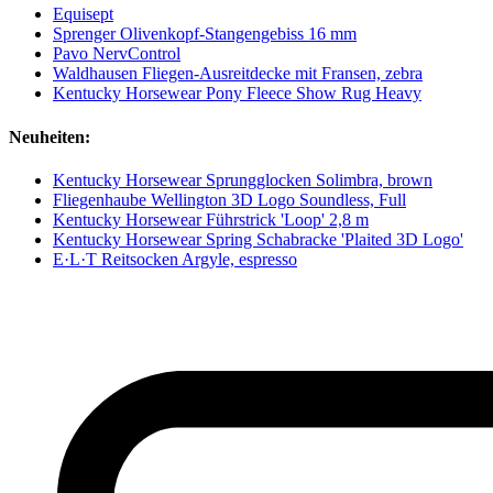
Equisept
Sprenger Olivenkopf-Stangengebiss 16 mm
Pavo NervControl
Waldhausen Fliegen-Ausreitdecke mit Fransen, zebra
Kentucky Horsewear Pony Fleece Show Rug Heavy
Neuheiten:
Kentucky Horsewear Sprungglocken Solimbra, brown
Fliegenhaube Wellington 3D Logo Soundless, Full
Kentucky Horsewear Führstrick 'Loop' 2,8 m
Kentucky Horsewear Spring Schabracke 'Plaited 3D Logo'
E·L·T Reitsocken Argyle, espresso