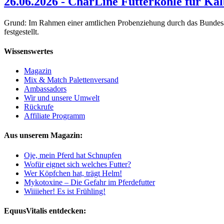
26.06.2026 - CharLine Futterkohle für Käl
Grund: Im Rahmen einer amtlichen Probenziehung durch das Bundesam
festgestellt.
Wissenswertes
Magazin
Mix & Match Palettenversand
Ambassadors
Wir und unsere Umwelt
Rückrufe
Affiliate Programm
Aus unserem Magazin:
Oje, mein Pferd hat Schnupfen
Wofür eignet sich welches Futter?
Wer Köpfchen hat, trägt Helm!
Mykotoxine – Die Gefahr im Pferdefutter
Wiiiieher! Es ist Frühling!
EquusVitalis entdecken: