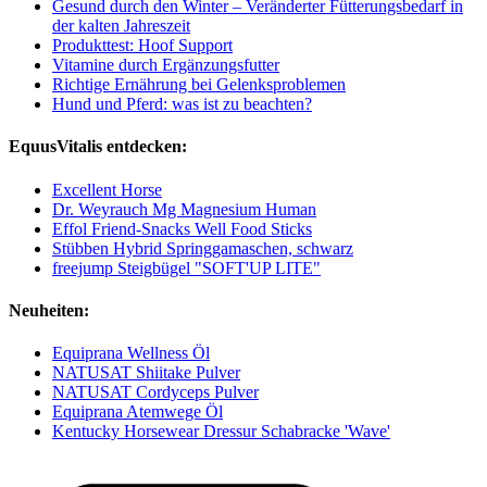
Gesund durch den Winter – Veränderter Fütterungsbedarf in
der kalten Jahreszeit
Produkttest: Hoof Support
Vitamine durch Ergänzungsfutter
Richtige Ernährung bei Gelenksproblemen
Hund und Pferd: was ist zu beachten?
EquusVitalis entdecken:
Excellent Horse
Dr. Weyrauch Mg Magnesium Human
Effol Friend-Snacks Well Food Sticks
Stübben Hybrid Springgamaschen, schwarz
freejump Steigbügel "SOFT'UP LITE"
Neuheiten:
Equiprana Wellness Öl
NATUSAT Shiitake Pulver
NATUSAT Cordyceps Pulver
Equiprana Atemwege Öl
Kentucky Horsewear Dressur Schabracke 'Wave'