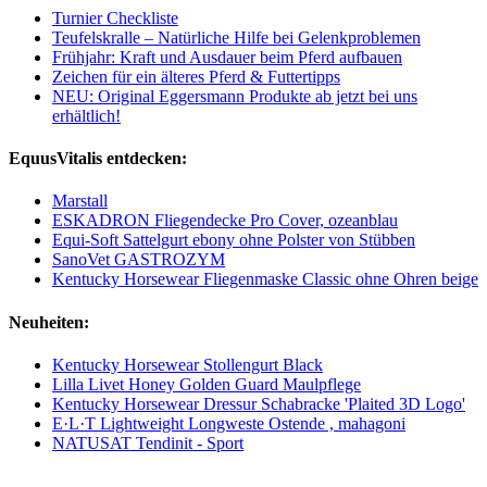
Turnier Checkliste
Teufelskralle – Natürliche Hilfe bei Gelenkproblemen
Frühjahr: Kraft und Ausdauer beim Pferd aufbauen
Zeichen für ein älteres Pferd & Futtertipps
NEU: Original Eggersmann Produkte ab jetzt bei uns
erhältlich!
EquusVitalis entdecken:
Marstall
ESKADRON Fliegendecke Pro Cover, ozeanblau
Equi-Soft Sattelgurt ebony ohne Polster von Stübben
SanoVet GASTROZYM
Kentucky Horsewear Fliegenmaske Classic ohne Ohren beige
Neuheiten:
Kentucky Horsewear Stollengurt Black
Lilla Livet Honey Golden Guard Maulpflege
Kentucky Horsewear Dressur Schabracke 'Plaited 3D Logo'
E·L·T Lightweight Longweste Ostende , mahagoni
NATUSAT Tendinit - Sport