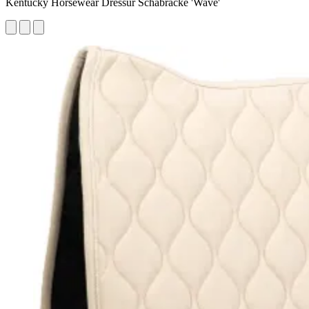
Kentucky Horsewear Dressur Schabracke 'Wave'