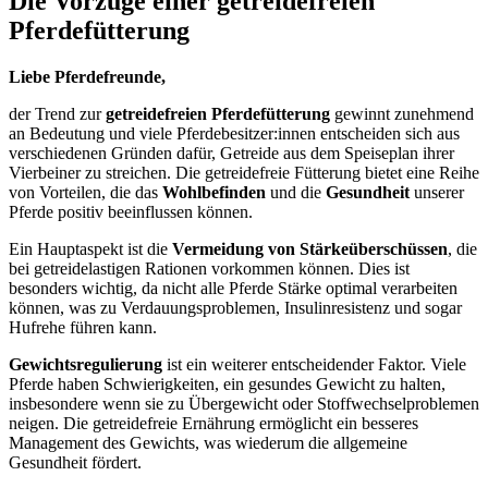
Die Vorzüge einer getreidefreien
Pferdefütterung
Liebe Pferdefreunde,
der Trend zur
getreidefreien Pferdefütterung
gewinnt zunehmend
an Bedeutung und viele Pferdebesitzer:innen entscheiden sich aus
verschiedenen Gründen dafür, Getreide aus dem Speiseplan ihrer
Vierbeiner zu streichen. Die getreidefreie Fütterung bietet eine Reihe
von Vorteilen, die das
Wohlbefinden
und die
Gesundheit
unserer
Pferde positiv beeinflussen können.
Ein Hauptaspekt ist die
Vermeidung von Stärkeüberschüssen
, die
bei getreidelastigen Rationen vorkommen können. Dies ist
besonders wichtig, da nicht alle Pferde Stärke optimal verarbeiten
können, was zu Verdauungsproblemen, Insulinresistenz und sogar
Hufrehe führen kann.
Gewichtsregulierung
ist ein weiterer entscheidender Faktor. Viele
Pferde haben Schwierigkeiten, ein gesundes Gewicht zu halten,
insbesondere wenn sie zu Übergewicht oder Stoffwechselproblemen
neigen. Die getreidefreie Ernährung ermöglicht ein besseres
Management des Gewichts, was wiederum die allgemeine
Gesundheit fördert.