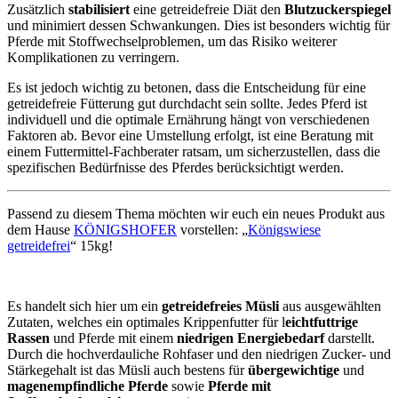
Zusätzlich
stabilisiert
eine getreidefreie Diät den
Blutzuckerspiegel
und minimiert dessen Schwankungen. Dies ist besonders wichtig für
Pferde mit Stoffwechselproblemen, um das Risiko weiterer
Komplikationen zu verringern.
Es ist jedoch wichtig zu betonen, dass die Entscheidung für eine
getreidefreie Fütterung gut durchdacht sein sollte. Jedes Pferd ist
individuell und die optimale Ernährung hängt von verschiedenen
Faktoren ab. Bevor eine Umstellung erfolgt, ist eine Beratung mit
einem Futtermittel-Fachberater ratsam, um sicherzustellen, dass die
spezifischen Bedürfnisse des Pferdes berücksichtigt werden.
Passend zu diesem Thema möchten wir euch ein neues Produkt aus
dem Hause
KÖNIGSHOFER
vorstellen: „
Königswiese
getreidefrei
“ 15kg!
Es handelt sich hier um ein
getreidefreies Müsli
aus ausgewählten
Zutaten, welches ein optimales Krippenfutter für l
eichtfuttrige
Rassen
und Pferde mit einem
niedrigen Energiebedarf
darstellt.
Durch die hochverdauliche Rohfaser und den niedrigen Zucker- und
Stärkegehalt ist das Müsli auch bestens für
übergewichtige
und
magenempfindliche Pferde
sowie
Pferde mit