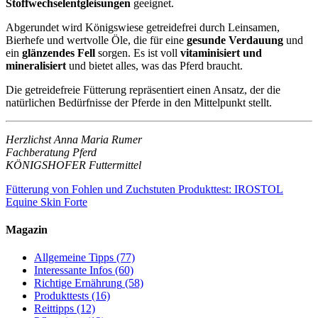
Stoffwechselentgleisungen
geeignet.
Abgerundet wird Königswiese getreidefrei durch Leinsamen,
Bierhefe und wertvolle Öle, die für eine
gesunde Verdauung
und
ein
glänzendes Fell
sorgen. Es ist voll
vitaminisiert und
mineralisiert
und bietet alles, was das Pferd braucht.
Die getreidefreie Fütterung repräsentiert einen Ansatz, der die
natürlichen Bedürfnisse der Pferde in den Mittelpunkt stellt.
Herzlichst Anna Maria Rumer
Fachberatung Pferd
KÖNIGSHOFER Futtermittel
Fütterung von Fohlen und Zuchstuten
Produkttest: IROSTOL
Equine Skin Forte
Magazin
Allgemeine Tipps
(77)
Interessante Infos
(60)
Richtige Ernährung
(58)
Produkttests
(16)
Reittipps
(12)