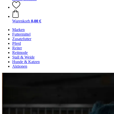
Warenkorb
0,00 €
Marken
Futtermittel
Zusatzfutter
Pferd
Reiter
Reitmode
Stall & Weide
Hunde & Katzen
Aktionen