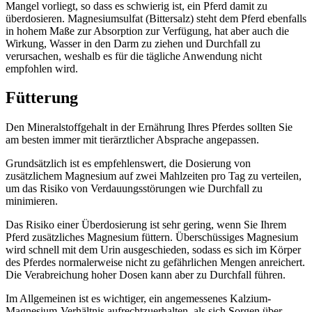
Mangel vorliegt, so dass es schwierig ist, ein Pferd damit zu
überdosieren. Magnesiumsulfat (Bittersalz) steht dem Pferd ebenfalls
in hohem Maße zur Absorption zur Verfügung, hat aber auch die
Wirkung, Wasser in den Darm zu ziehen und Durchfall zu
verursachen, weshalb es für die tägliche Anwendung nicht
empfohlen wird.
Fütterung
Den Mineralstoffgehalt in der Ernährung Ihres Pferdes sollten Sie
am besten immer mit tierärztlicher Absprache angepassen.
Grundsätzlich ist es empfehlenswert, die Dosierung von
zusätzlichem Magnesium auf zwei Mahlzeiten pro Tag zu verteilen,
um das Risiko von Verdauungsstörungen wie Durchfall zu
minimieren.
Das Risiko einer Überdosierung ist sehr gering, wenn Sie Ihrem
Pferd zusätzliches Magnesium füttern. Überschüssiges Magnesium
wird schnell mit dem Urin ausgeschieden, sodass es sich im Körper
des Pferdes normalerweise nicht zu gefährlichen Mengen anreichert.
Die Verabreichung hoher Dosen kann aber zu Durchfall führen.
Im Allgemeinen ist es wichtiger, ein angemessenes Kalzium-
Magnesium-Verhältnis aufrechtzuerhalten, als sich Sorgen über