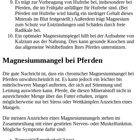
Es trägt zur Vorbeugung von Hufrehe bei, insbesondere bei
Pferden, die im Frühjahr anfälliger für Hufrehe sind. (Bei
Pferden mit Hufrehe wird häufig ein niedriger Gehalt dieses
Minerals im Blut festgestellt.) Außerdem trägt Magnesium
zum Schutz vor Entzündungen und Schäden durch freie
Radikale bei.
Ein optimaler Magnesiumspiegel hilft bei der Aufnahme von
Kalzium aus der Nahrung. Dies kann gesunde Knochen und
das allgemeine Wohlbefinden Ihres Pferdes unterstützen.
Magnesiummangel bei Pferden
Die gute Nachricht ist, dass ein chronischer Magnesiummangel bei
Pferden unwahrscheinlich ist. Es kann jedoch ein leichter bis
mittelschwerer Mangel auftreten, der sich auf Stimmung und
Leistung auswirken kann. Pferde, die diesen Mineralstoff nicht in
ausreichender Menge über das Futter erhalten, zeigen
möglicherweise nur bei Stress oder Wettkämpfen Anzeichen eines
Mangels.
Die meisten Anzeichen eines Magnesiummangels stehen im
Zusammenhang mit einer gestörten Nerven- oder Muskelfunktion.
Mögliche Symptome dafür sind:
Nervosität/Erregbarkeit/Angst