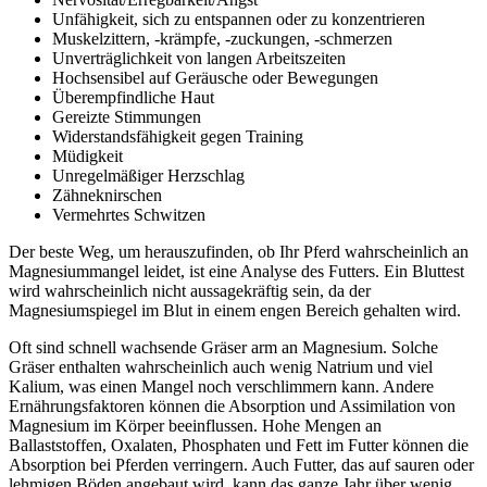
Unfähigkeit, sich zu entspannen oder zu konzentrieren
Muskelzittern, -krämpfe, -zuckungen, -schmerzen
Unverträglichkeit von langen Arbeitszeiten
Hochsensibel auf Geräusche oder Bewegungen
Überempfindliche Haut
Gereizte Stimmungen
Widerstandsfähigkeit gegen Training
Müdigkeit
Unregelmäßiger Herzschlag
Zähneknirschen
Vermehrtes Schwitzen
Der beste Weg, um herauszufinden, ob Ihr Pferd wahrscheinlich an
Magnesiummangel leidet, ist eine Analyse des Futters. Ein Bluttest
wird wahrscheinlich nicht aussagekräftig sein, da der
Magnesiumspiegel im Blut in einem engen Bereich gehalten wird.
Oft sind schnell wachsende Gräser arm an Magnesium. Solche
Gräser enthalten wahrscheinlich auch wenig Natrium und viel
Kalium, was einen Mangel noch verschlimmern kann. Andere
Ernährungsfaktoren können die Absorption und Assimilation von
Magnesium im Körper beeinflussen. Hohe Mengen an
Ballaststoffen, Oxalaten, Phosphaten und Fett im Futter können die
Absorption bei Pferden verringern. Auch Futter, das auf sauren oder
lehmigen Böden angebaut wird, kann das ganze Jahr über wenig