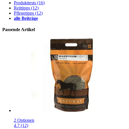
Produkttests
(16)
Reittipps
(12)
Pflegetipps
(12)
alle Beiträge
Passende Artikel
2 Optionen
4.7 (12)