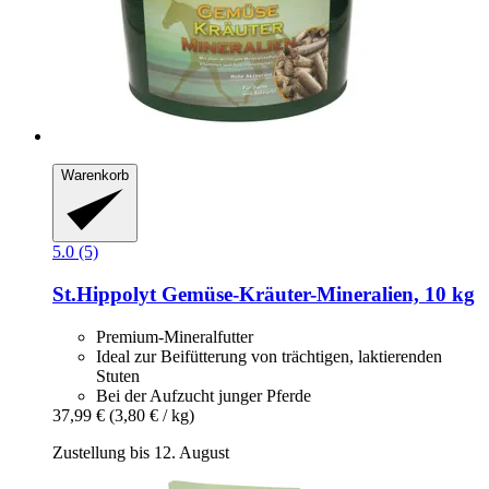
Warenkorb
5.0 (5)
St.Hippolyt
Gemüse-​Kräuter-​Mineralien, 10 kg
Premium-Mineralfutter
Ideal zur Beifütterung von trächtigen, laktierenden
Stuten
Bei der Aufzucht junger Pferde
37,99 €
(3,80 € / kg)
Zustellung bis 12. August