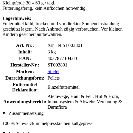
Kleinpferde 30 – 60 g / tägl.
Fütterungsfertig, kein Aufkochen notwendig.
Lagerhinweis:
Futtermittel kühl, trocken und vor direkter Sonneneinstrahlung
geschützt lagern. Nach Anbruch zügig verbrauchen. Vor kleinen
Kindern gesichert aufbewahren.
Art.-Nr.:
Xin-IN-ST003801
Inhalt:
3 kg
EAN:
4037877104216
Hersteller-Nr.:
ST003801
Marken:
Stiefel
Darreichungsform:
Pellets
Futtermittel
Einzelfuttermittel
Deklaration:
Atemwege, Haut & Fell, Huf & Horn,
Anwendungsbereich:
Immunsystem & Abwehr, Verdauung &
Darmflora
Zusammensetzung
100 % Schwarzkümmelpresskuchen kaltgepresst