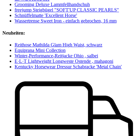
Grooming Deluxe Lammfellhandschuh
freejump Steigbügel "SOFT'UP CLASSIC PEARLS"
Schnüffelmatte 'Excellent Horse'
Wassertrense Sweet Iron - einfach gebrochen, 16 mm
Neuheiten:
Reithose Mathilda Glam High Waist, schwarz
Equiprana Mini Collection
Winter-Performance-Reitjacke Ohio , salbei
E·L·T Lightweight Longweste Ostende , mahagoni
Kentucky Horsewear Dressur Schabracke 'Metal Chain'