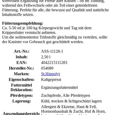
wertvollen Ergänzung für Pferde aller Rassen – ob im Training,
während des Fellwechsels oder als Teil einer getreidefreien
Fütterung. Perfekt für alle, die bewusst auf Qualität und natürliche
Inhaltsstoffe setzen.
Fütterungsempfehlung:
Ca. 5-50 ml je 100 kg Körpergewicht und Tag mit dem
Krippenfutter vermischt anbieten.
Um die sedimentierten Trübstoffe gleichmäßig zu verteilen, sollte
der Kanister vor Gebrauch gut geschüttelt werden.
Art.-Nr.:
ASS-11128-1
Inhalt:
2,50 l
EAN:
4042215111283
Hersteller-Nr.:
054089
Marken:
St.Hippolyt
Eigenschaften:
Kaltgepresst
Futtermittel
Ergänzungsfuttermittel
Deklaration:
Pferdetypen:
Zuchtpferde, Alle Pferdetypen
Lagerung:
Kühl, trocken & lichtgeschützt lagern
Allergien & Ekzeme, Haut & Fell,
Hormonhaushalt & Zucht, Huf & Horn,
Anwendungsbereich: