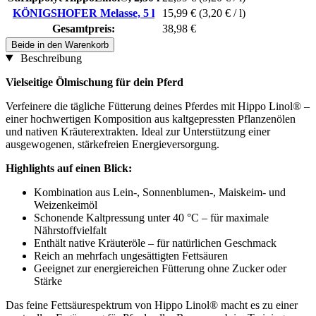
KÖNIGSHOFER Melasse, 5 l
15,99 €
(3,20 € / l)
Gesamtpreis:
38,98 €
Beide in den Warenkorb
Beschreibung
Vielseitige Ölmischung für dein Pferd
Verfeinere die tägliche Fütterung deines Pferdes mit Hippo Linol® –
einer hochwertigen Komposition aus kaltgepressten Pflanzenölen
und nativen Kräuterextrakten. Ideal zur Unterstützung einer
ausgewogenen, stärkefreien Energieversorgung.
Highlights auf einen Blick:
Kombination aus Lein-, Sonnenblumen-, Maiskeim- und
Weizenkeimöl
Schonende Kaltpressung unter 40 °C – für maximale
Nährstoffvielfalt
Enthält native Kräuteröle – für natürlichen Geschmack
Reich an mehrfach ungesättigten Fettsäuren
Geeignet zur energiereichen Fütterung ohne Zucker oder
Stärke
Das feine Fettsäurespektrum von Hippo Linol® macht es zu einer