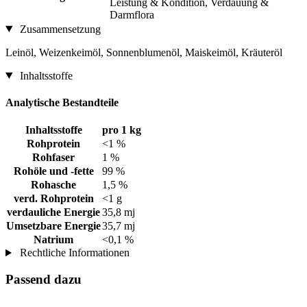
Leistung & Kondition, Verdauung &
Darmflora
Zusammensetzung
Leinöl, Weizenkeimöl, Sonnenblumenöl, Maiskeimöl, Kräuteröl
Inhaltsstoffe
Analytische Bestandteile
Inhaltsstoffe
pro 1 kg
Rohprotein
<1 %
Rohfaser
1 %
Rohöle und -fette
99 %
Rohasche
1,5 %
verd. Rohprotein
<1 g
verdauliche Energie
35,8 mj
Umsetzbare Energie
35,7 mj
Natrium
<0,1 %
Rechtliche Informationen
Passend dazu