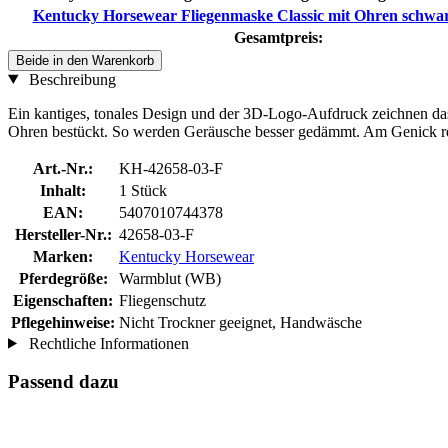
Kentucky Horsewear Fliegenmaske Classic mit Ohren schwa
Gesamtpreis:
Beide in den Warenkorb
Beschreibung
Ein kantiges, tonales Design und der 3D-Logo-Aufdruck zeichnen da
Ohren bestückt. So werden Geräusche besser gedämmt. Am Genick rei
Art.-Nr.:
KH-42658-03-F
Inhalt:
1 Stück
EAN:
5407010744378
Hersteller-Nr.:
42658-03-F
Marken:
Kentucky Horsewear
Pferdegröße:
Warmblut (WB)
Eigenschaften:
Fliegenschutz
Pflegehinweise:
Nicht Trockner geeignet, Handwäsche
Rechtliche Informationen
Passend dazu