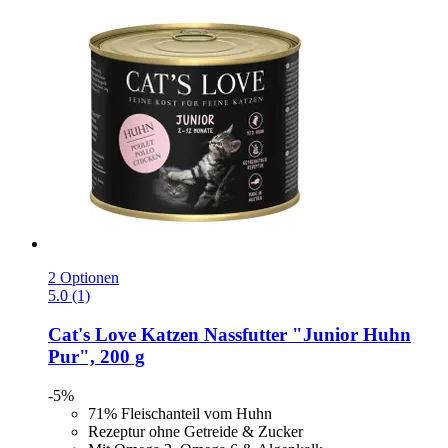
2 Optionen
5.0 (1)
Cat's Love
Katzen Nassfutter "Junior Huhn
Pur", 200 g
-5%
71% Fleischanteil vom Huhn
Rezeptur ohne Getreide & Zucker