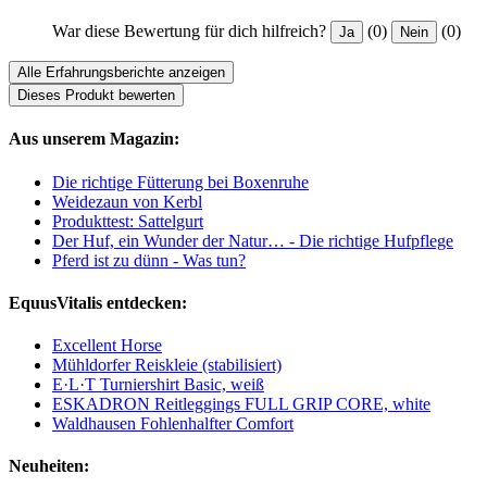
War diese Bewertung für dich hilfreich?
(0)
(0)
Ja
Nein
Alle Erfahrungsberichte anzeigen
Dieses Produkt bewerten
Aus unserem Magazin:
Die richtige Fütterung bei Boxenruhe
Weidezaun von Kerbl
Produkttest: Sattelgurt
Der Huf, ein Wunder der Natur… - Die richtige Hufpflege
Pferd ist zu dünn - Was tun?
EquusVitalis entdecken:
Excellent Horse
Mühldorfer Reiskleie (stabilisiert)
E·L·T Turniershirt Basic, weiß
ESKADRON Reitleggings FULL GRIP CORE, white
Waldhausen Fohlenhalfter Comfort
Neuheiten: