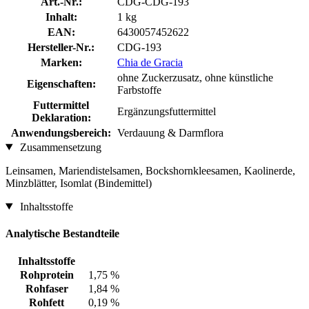
Art.-Nr.:
CDG-CDG-193
Inhalt:
1 kg
EAN:
6430057452622
Hersteller-Nr.:
CDG-193
Marken:
Chia de Gracia
ohne Zuckerzusatz, ohne künstliche
Eigenschaften:
Farbstoffe
Futtermittel
Ergänzungsfuttermittel
Deklaration:
Anwendungsbereich:
Verdauung & Darmflora
Zusammensetzung
Leinsamen, Mariendistelsamen, Bockshornkleesamen, Kaolinerde,
Minzblätter, Isomlat (Bindemittel)
Inhaltsstoffe
Analytische Bestandteile
Inhaltsstoffe
Rohprotein
1,75 %
Rohfaser
1,84 %
Rohfett
0,19 %