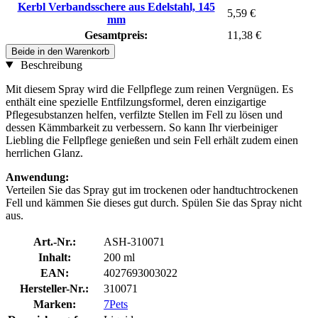
Kerbl Verbandsschere aus Edelstahl, 145
5,59 €
mm
Gesamtpreis:
11,38 €
Beide in den Warenkorb
Beschreibung
Mit diesem Spray wird die Fellpflege zum reinen Vergnügen. Es
enthält eine spezielle Entfilzungsformel, deren einzigartige
Pflegesubstanzen helfen, verfilzte Stellen im Fell zu lösen und
dessen Kämmbarkeit zu verbessern. So kann Ihr vierbeiniger
Liebling die Fellpflege genießen und sein Fell erhält zudem einen
herrlichen Glanz.
Anwendung:
Verteilen Sie das Spray gut im trockenen oder handtuchtrockenen
Fell und kämmen Sie dieses gut durch. Spülen Sie das Spray nicht
aus.
Art.-Nr.:
ASH-310071
Inhalt:
200 ml
EAN:
4027693003022
Hersteller-Nr.:
310071
Marken:
7Pets