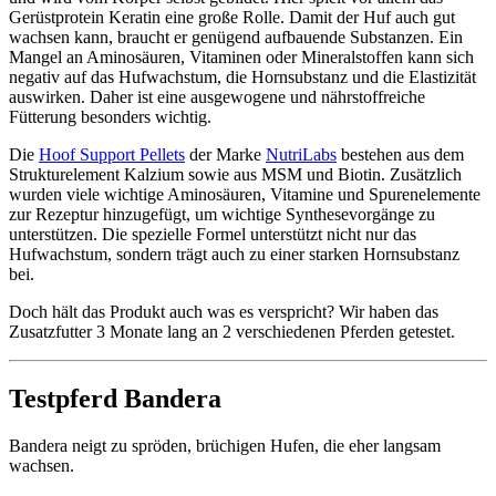
Gerüstprotein Keratin eine große Rolle. Damit der Huf auch gut
wachsen kann, braucht er genügend aufbauende Substanzen. Ein
Mangel an Aminosäuren, Vitaminen oder Mineralstoffen kann sich
negativ auf das Hufwachstum, die Hornsubstanz und die Elastizität
auswirken. Daher ist eine ausgewogene und nährstoffreiche
Fütterung besonders wichtig.
Die
Hoof Support Pellets
der Marke
NutriLabs
bestehen aus dem
Strukturelement Kalzium sowie aus MSM und Biotin. Zusätzlich
wurden viele wichtige Aminosäuren, Vitamine und Spurenelemente
zur Rezeptur hinzugefügt, um wichtige Synthesevorgänge zu
unterstützen. Die spezielle Formel unterstützt nicht nur das
Hufwachstum, sondern trägt auch zu einer starken Hornsubstanz
bei.
Doch hält das Produkt auch was es verspricht? Wir haben das
Zusatzfutter 3 Monate lang an 2 verschiedenen Pferden getestet.
Testpferd Bandera
Bandera neigt zu spröden, brüchigen Hufen, die eher langsam
wachsen.