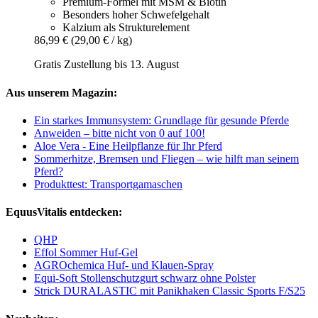
Premium-Formel mit MSM & Biotin
Besonders hoher Schwefelgehalt
Kalzium als Strukturelement
86,99 €
(29,00 € / kg)
Gratis Zustellung bis 13. August
Aus unserem Magazin:
Ein starkes Immunsystem: Grundlage für gesunde Pferde
Anweiden – bitte nicht von 0 auf 100!
Aloe Vera - Eine Heilpflanze für Ihr Pferd
Sommerhitze, Bremsen und Fliegen – wie hilft man seinem
Pferd?
Produkttest: Transportgamaschen
EquusVitalis entdecken:
QHP
Effol Sommer Huf-Gel
AGROchemica Huf- und Klauen-Spray
Equi-Soft Stollenschutzgurt schwarz ohne Polster
Strick DURALASTIC mit Panikhaken Classic Sports F/S25