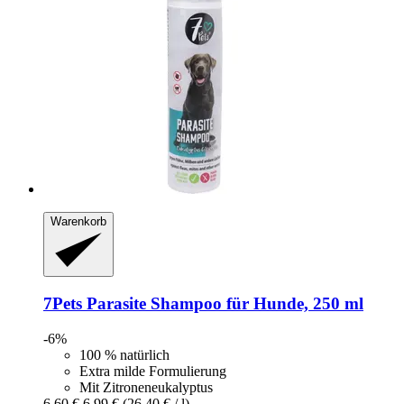
Warenkorb
7Pets
Parasite Shampoo für Hunde, 250 ml
-6%
100 % natürlich
Extra milde Formulierung
Mit Zitroneneukalyptus
6,60 €
6,99 €
(26,40 € / l)