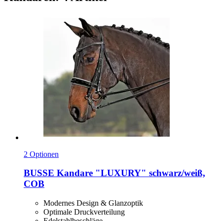
2 Optionen
BUSSE
Kandare "LUXURY" schwarz/weiß,
COB
Modernes Design & Glanzoptik
Optimale Druckverteilung
Edelstahlbeschläge