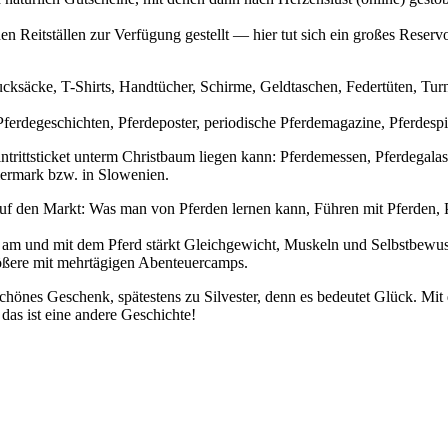
en Reitställen zur Verfügung gestellt — hier tut sich ein großes Reser
 Rucksäcke, T-Shirts, Handtücher, Schirme, Geldtaschen, Federtüten,
erdegeschichten, Pferdeposter, periodische Pferdemagazine, Pferdespi
ntrittsticket unterm Christbaum liegen kann: Pferdemessen, Pferdegala
eiermark bzw. in Slowenien.
f den Markt: Was man von Pferden lernen kann, Führen mit Pferden, 
n am und mit dem Pferd stärkt Gleichgewicht, Muskeln und Selbstbewu
größere mit mehrtägigen Abenteuercamps.
n schönes Geschenk, spätestens zu Silvester, denn es bedeutet Glück. Mi
 das ist eine andere Geschichte!