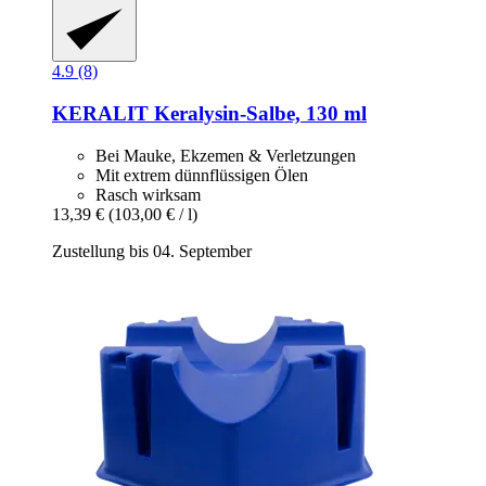
4.9 (8)
KERALIT
Keralysin-​Salbe, 130 ml
Bei Mauke, Ekzemen & Verletzungen
Mit extrem dünnflüssigen Ölen
Rasch wirksam
13,39 €
(103,00 € / l)
Zustellung bis 04. September