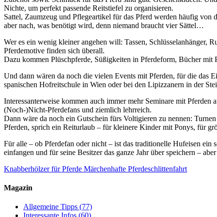
Nichte, um perfekt passende Reitstiefel zu organisieren.
Sattel, Zaumzeug und Pflegeartikel für das Pferd werden häufig von d
aber nach, was benötigt wird, denn niemand braucht vier Sättel…
Wer es ein wenig kleiner angehen will: Tassen, Schlüsselanhänger,
Pferdemotive finden sich überall.
Dazu kommen Plüschpferde, Süßigkeiten in Pferdeform, Bücher mit Pf
Und dann wären da noch die vielen Events mit Pferden, für die das Ei
spanischen Hofreitschule in Wien oder bei den Lipizzanern in der St
Interessanterweise kommen auch immer mehr Seminare mit Pferden au
(Noch-)Nicht-Pferdefans und ziemlich lehrreich.
Dann wäre da noch ein Gutschein fürs Voltigieren zu nennen: Turne
Pferden, sprich ein Reiturlaub – für kleinere Kinder mit Ponys, für 
Für alle – ob Pferdefan oder nicht – ist das traditionelle Hufeisen ei
einfangen und für seine Besitzer das ganze Jahr über speichern – aber
Knabberhölzer für Pferde
Märchenhafte Pferdeschlittenfahrt
Magazin
Allgemeine Tipps
(77)
Interessante Infos
(60)