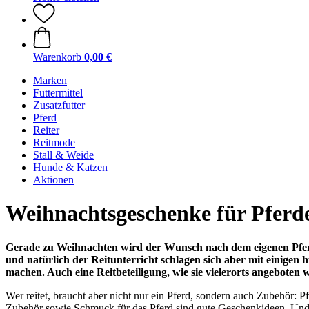
Warenkorb
0,00 €
Marken
Futtermittel
Zusatzfutter
Pferd
Reiter
Reitmode
Stall & Weide
Hunde & Katzen
Aktionen
Weihnachtsgeschenke für Pferd
Gerade zu Weihnachten wird der Wunsch nach dem eigenen Pferd 
und natürlich der Reitunterricht schlagen sich aber mit einige
machen. Auch eine Reitbeteiligung, wie sie vielerorts angebote
Wer reitet, braucht aber nicht nur ein Pferd, sondern auch Zubehör: P
Zubehör sowie Schmuck für das Pferd sind gute Geschenkideen. Und n