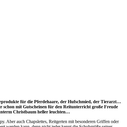
geprodukte für die Pferdehaare, der Hufschmied, der Tierarzt…
r schon mit Gutscheinen für den Reitunterricht große Freude
n unterm Christbaum heller leuchten…
ppy. Aber auch Chapslettes, Reitgerten mit besonderen Griffen oder
ert werden kann, denn nicht jeder kennt die Schuhgröße seiner