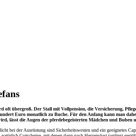
efans
oft übergroß. Der Stall mit Vollpension, die Versicherung, Pfle
n hundert Euro monatlich zu Buche. Für den Anfang kann man dahe
n wird, lässt die Augen der pferdebegeisterten Mädchen und Bube
flicht bei der Ausrüstung sind Sicherheitswesten und ein geeignetes Ca
atürlich Gutscheine, mit denen dann nach Herzenslust (online) gestöb