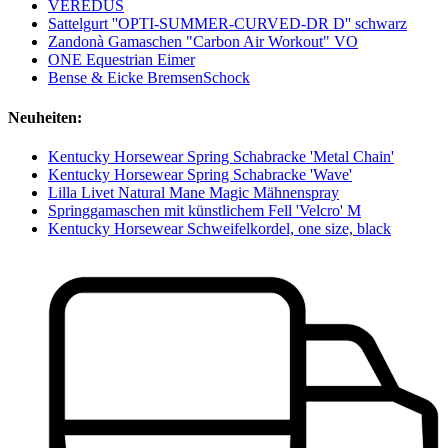
VEREDUS
Sattelgurt ''OPTI-SUMMER-CURVED-DR D'' schwarz
Zandonà Gamaschen "Carbon Air Workout" VO
ONE Equestrian Eimer
Bense & Eicke BremsenSchock
Neuheiten:
Kentucky Horsewear Spring Schabracke 'Metal Chain'
Kentucky Horsewear Spring Schabracke 'Wave'
Lilla Livet Natural Mane Magic Mähnenspray
Springgamaschen mit künstlichem Fell 'Velcro' M
Kentucky Horsewear Schweifelkordel, one size, black