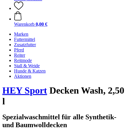
Warenkorb
0,00 €
Marken
Futtermittel
Zusatzfutter
Pferd
Reiter
Reitmode
Stall & Weide
Hunde & Katzen
Aktionen
HEY Sport
Decken Wash, 2,50
l
Spezialwaschmittel für alle Synthetik-
und Baumwolldecken