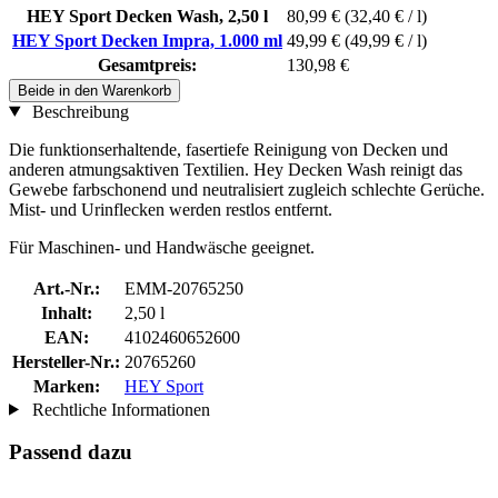
HEY Sport Decken Wash, 2,50 l
80,99 €
(32,40 € / l)
HEY Sport Decken Impra, 1.000 ml
49,99 €
(49,99 € / l)
Gesamtpreis:
130,98 €
Beide in den Warenkorb
Beschreibung
Die funktionserhaltende, fasertiefe Reinigung von Decken und
anderen atmungsaktiven Textilien. Hey Decken Wash reinigt das
Gewebe farbschonend und neutralisiert zugleich schlechte Gerüche.
Mist- und Urinflecken werden restlos entfernt.
Für Maschinen- und Handwäsche geeignet.
Art.-Nr.:
EMM-20765250
Inhalt:
2,50 l
EAN:
4102460652600
Hersteller-Nr.:
20765260
Marken:
HEY Sport
Rechtliche Informationen
Passend dazu