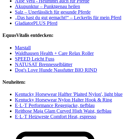
Aloe Vera - Heilmittel auch für Pferde
Akupunktur – Punktgenau heilen
Salz – Unerlässlich für gesunde Pferde
„Das hast du gut gemacht!“ – Leckerlis für mein Pferd
GladiatorPLUS Pferd
EquusVitalis entdecken:
Marstall
Waldhausen Health + Care Relax Roller
SPEED Leicht Fuss
NATUSAT Brennesselblätter
Dog's Love Hunde Nassfutter BIO RIND
Neuheiten:
Kentucky Horsewear Halfter 'Plaited Nylon', light blue
Kentucky Horsewear Nylon Halter Hook & Ring
E·L·T Performance Regenjacke, tiefblau
Reithose Maja Glam Curved High Waist, tiefblau
E·L·T Heizweste Comfort Heat, espresso