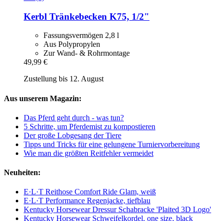
Kerbl
Tränkebecken K75, 1/2"
Fassungsvermögen 2,8 l
Aus Polypropylen
Zur Wand- & Rohrmontage
49,99 €
Zustellung bis 12. August
Aus unserem Magazin:
Das Pferd geht durch - was tun?
5 Schritte, um Pferdemist zu kompostieren
Der große Lobgesang der Tiere
Tipps und Tricks für eine gelungene Turniervorbereitung
Wie man die größten Reitfehler vermeidet
Neuheiten:
E·L·T Reithose Comfort Ride Glam, weiß
E·L·T Performance Regenjacke, tiefblau
Kentucky Horsewear Dressur Schabracke 'Plaited 3D Logo'
Kentucky Horsewear Schweifelkordel, one size, black