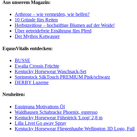
Aus unserem Magazin:
Arthrose – wie vermeiden, wie helfen?
10 Gründe fürs Reiten
Herbstzeitlose – hochgiftige Blumen auf der Weide!
Über getreidefreie Ernährung fürs Pferd
Der Mythos Kotwasser
EquusVitalis entdecken:
BUSSE
Ewalia Crossis Früchte
Kentucky Horsewear Waschsack-Set
Springstock SilkTouch PREMIUM Pink/schwarz
DERBY Luzerne
Neuheiten:
Equiprana Motivations Öl
Waldhausen Schabracke Phoenix, espresso
Kentucky Horsewear Führstrick 'Loop' 2,8 m
Lilla Livet Go away Spray
Kentucky Horsewear Fliegenhaube Wellington 3D Logo, Full