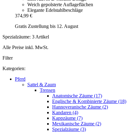
Weich gepolsterte Auflageflächen
Elegante Edelstahlbeschläge
374,99 €
Gratis Zustellung bis 12. August
Spezialzäume: 3 Artikel
Alle Preise inkl. MwSt.
Filter
Kategorien:
Pferd
Sattel & Zaum
Trensen
Anatomische Zäume (17)
Englische & Kombinierte Zäume (18)
Hannoveranische Zäume (2)
Kandaren (4)
Kappzäume (7)
Mexikanische Zäume (2)
Spezialzäume (3)