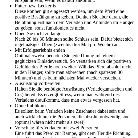
entspannt sein, wenn es darauf ankommt.
Futter bzw. Leckerlis
Diese können gut eingesetzt werden, um dem Pferd eine
positive Bestätigung zu geben. Denken Sie aber daran, die
Belohnung erst nach dem Verladen und Anbinden im Hänger
zu geben, sonst funktioniert es nicht.
Üben Sie nicht zu lange.
Nach 20 bis 30 Minuten sollte Schluss sein. Dafür bietet sich
regelmäßiges Üben (zwei bis drei Mal pro Woche) an.
Mit Erfolgserlebnis enden
Optimalerweise beenden Sie jede Übung mit einem
geglückten Einladeversuch. So verstärken sich die positiven
Gefühle des Pferde noch weiter. Will das Pferd absolut nicht
in den Hänger, sollte man abbrechen (nach spätesten 30
Minuten) und es beim nächsten Mal wieder versuchen.
Ausrüstung vorbereiten
Halten Sie die benötigte Ausrüstung (Verladegamaschen und
Co.) bereit. Es erzeugt Stress, wenn man während des
Verladens draufkommt, dass man etwas vergessen hat.
Ohne Publikum
Es sollten beim Verladen keine Zuschauer dabei sein und
auch wirklich nur die Personen, die absolut notwendig sind
(optimal wären nicht mehr als zwei).
Vorschlag fürs Verladen mit zwei Personen
Eine führt das Pferd zur Rampe, gibt dem Tier die Richtung