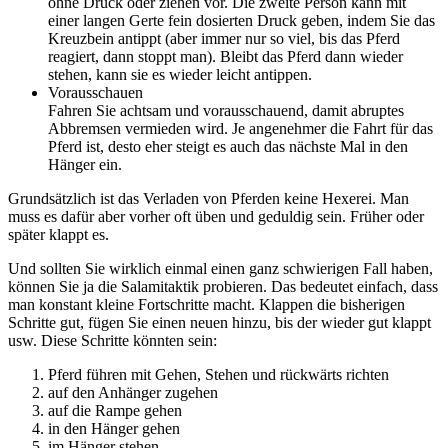
ohne Druck oder ziehen vor. Die zweite Person kann mit
einer langen Gerte fein dosierten Druck geben, indem Sie das
Kreuzbein antippt (aber immer nur so viel, bis das Pferd
reagiert, dann stoppt man). Bleibt das Pferd dann wieder
stehen, kann sie es wieder leicht antippen.
Vorausschauen
Fahren Sie achtsam und vorausschauend, damit abruptes
Abbremsen vermieden wird. Je angenehmer die Fahrt für das
Pferd ist, desto eher steigt es auch das nächste Mal in den
Hänger ein.
Grundsätzlich ist das Verladen von Pferden keine Hexerei. Man
muss es dafür aber vorher oft üben und geduldig sein. Früher oder
später klappt es.
Und sollten Sie wirklich einmal einen ganz schwierigen Fall haben,
können Sie ja die Salamitaktik probieren. Das bedeutet einfach, dass
man konstant kleine Fortschritte macht. Klappen die bisherigen
Schritte gut, fügen Sie einen neuen hinzu, bis der wieder gut klappt
usw. Diese Schritte könnten sein:
Pferd führen mit Gehen, Stehen und rückwärts richten
auf den Anhänger zugehen
auf die Rampe gehen
in den Hänger gehen
im Hänger stehen