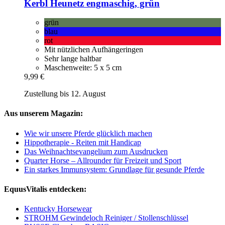
Kerbl
Heunetz engmaschig, grün
grün
blau
rot
Mit nützlichen Aufhängeringen
Sehr lange haltbar
Maschenweite: 5 x 5 cm
9,99 €
Zustellung bis 12. August
Aus unserem Magazin:
Wie wir unsere Pferde glücklich machen
Hippotherapie - Reiten mit Handicap
Das Weihnachtsevangelium zum Ausdrucken
Quarter Horse – Allrounder für Freizeit und Sport
Ein starkes Immunsystem: Grundlage für gesunde Pferde
EquusVitalis entdecken:
Kentucky Horsewear
STROHM Gewindeloch Reiniger / Stollenschlüssel