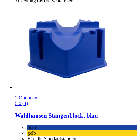
Zustellung bis 04. September
2 Optionen
5.0 (1)
Waldhausen
Stangenblock, blau
blau
gelb
Für alle Standardstangen