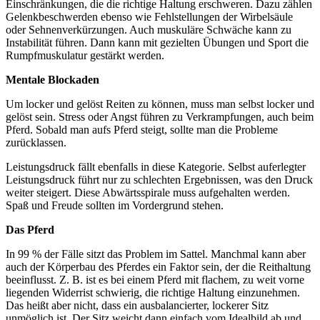
Einschränkungen, die die richtige Haltung erschweren. Dazu zählen
Gelenkbeschwerden ebenso wie Fehlstellungen der Wirbelsäule
oder Sehnenverkürzungen. Auch muskuläre Schwäche kann zu
Instabilität führen. Dann kann mit gezielten Übungen und Sport die
Rumpfmuskulatur gestärkt werden.
Mentale Blockaden
Um locker und gelöst Reiten zu können, muss man selbst locker und
gelöst sein. Stress oder Angst führen zu Verkrampfungen, auch beim
Pferd. Sobald man aufs Pferd steigt, sollte man die Probleme
zurücklassen.
Leistungsdruck fällt ebenfalls in diese Kategorie. Selbst auferlegter
Leistungsdruck führt nur zu schlechten Ergebnissen, was den Druck
weiter steigert. Diese Abwärtsspirale muss aufgehalten werden.
Spaß und Freude sollten im Vordergrund stehen.
Das Pferd
In 99 % der Fälle sitzt das Problem im Sattel. Manchmal kann aber
auch der Körperbau des Pferdes ein Faktor sein, der die Reithaltung
beeinflusst. Z. B. ist es bei einem Pferd mit flachem, zu weit vorne
liegenden Widerrist schwierig, die richtige Haltung einzunehmen.
Das heißt aber nicht, dass ein ausbalancierter, lockerer Sitz
unmöglich ist. Der Sitz weicht dann einfach vom Idealbild ab und