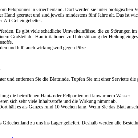
m Peloponnes in Griechenland. Dort werden sie unter biologischen Vor
Hand geerntet und sind jeweils mindestens fünf Jahre alt. Das ist wichti
er Art Gel eingebettet.
 Pferden. Es gibt viele schädliche Umwelteinflüsse, die zu Störungen im
einem Großteil der Hautirritationen zu Unterstützung der Heilung einge
stoffe.
en und hilft auch wirkungsvoll gegen Pilze.
.
er und entfernen Sie die Blattrinde. Tupfen Sie mit einer Serviette di
dung die betroffenen Haut- oder Fellpartien mit lauwarmem Wasser.
ieren sich sehr viele Inhaltsstoffe und die Wirkung nimmt ab.
ort hält es als Ganzes rund 10 Wochen lang. Wenn Sie das Blatt anschn
s Griechenland zu uns ins Lager geliefert. Deshalb werden alle Beste