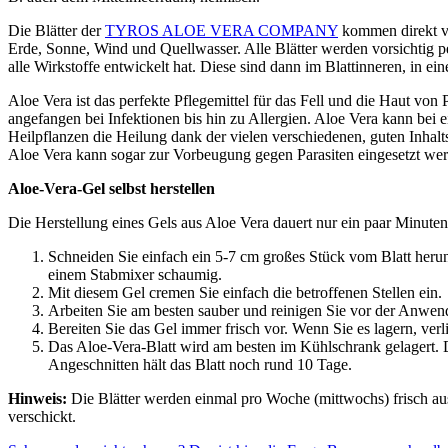
Die Blätter der
TYROS ALOE VERA COMPANY
kommen direkt vo
Erde, Sonne, Wind und Quellwasser. Alle Blätter werden vorsichtig per 
alle Wirkstoffe entwickelt hat. Diese sind dann im Blattinneren, in ein
Aloe Vera ist das perfekte Pflegemittel für das Fell und die Haut von
angefangen bei Infektionen bis hin zu Allergien. Aloe Vera kann bei 
Heilpflanzen die Heilung dank der vielen verschiedenen, guten Inhalts
Aloe Vera kann sogar zur Vorbeugung gegen Parasiten eingesetzt werd
Aloe-Vera-Gel selbst herstellen
Die Herstellung eines Gels aus Aloe Vera dauert nur ein paar Minuten
Schneiden Sie einfach ein 5-7 cm großes Stück vom Blatt herunt
einem Stabmixer schaumig.
Mit diesem Gel cremen Sie einfach die betroffenen Stellen ein.
Arbeiten Sie am besten sauber und reinigen Sie vor der Anwen
Bereiten Sie das Gel immer frisch vor. Wenn Sie es lagern, verl
Das Aloe-Vera-Blatt wird am besten im Kühlschrank gelagert. D
Angeschnitten hält das Blatt noch rund 10 Tage.
Hinweis:
Die Blätter werden einmal pro Woche (mittwochs) frisch au
verschickt.