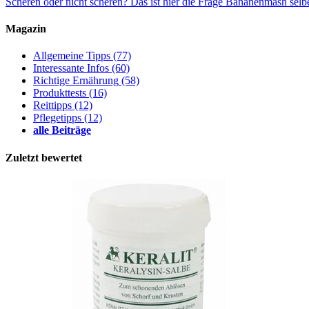
Scheren oder nicht scheren? Das ist hier die Frage
Bananenmash selb
Magazin
Allgemeine Tipps
(77)
Interessante Infos
(60)
Richtige Ernährung
(58)
Produkttests
(16)
Reittipps
(12)
Pflegetipps
(12)
alle Beiträge
Zuletzt bewertet