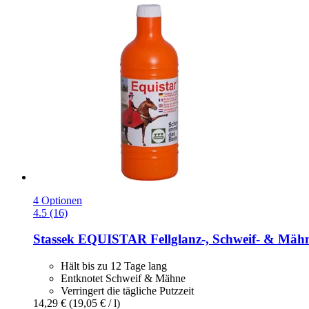
4 Optionen
4.5 (16)
Stassek
EQUISTAR Fellglanz-​, Schweif-​ & Mähn
Hält bis zu 12 Tage lang
Entknotet Schweif & Mähne
Verringert die tägliche Putzzeit
14,29 €
(19,05 € / l)