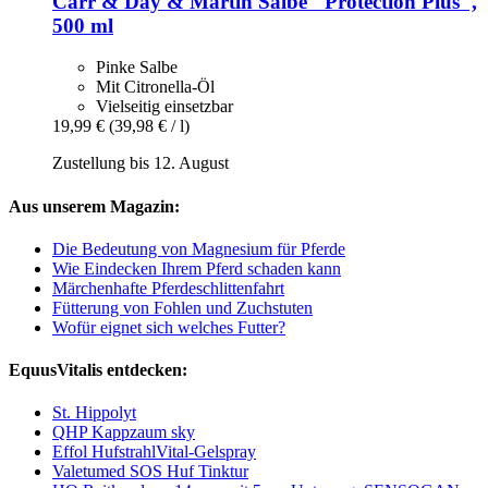
Carr & Day & Martin
Salbe "Protection Plus",
500 ml
Pinke Salbe
Mit Citronella-Öl
Vielseitig einsetzbar
19,99 €
(39,98 € / l)
Zustellung bis 12. August
Aus unserem Magazin:
Die Bedeutung von Magnesium für Pferde
Wie Eindecken Ihrem Pferd schaden kann
Märchenhafte Pferdeschlittenfahrt
Fütterung von Fohlen und Zuchstuten
Wofür eignet sich welches Futter?
EquusVitalis entdecken:
St. Hippolyt
QHP Kappzaum sky
Effol HufstrahlVital-Gelspray
Valetumed SOS Huf Tinktur