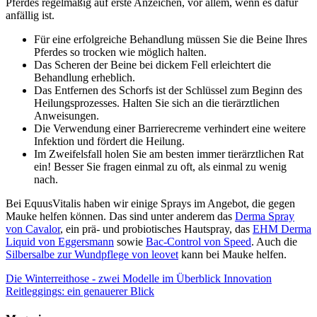
Pferdes regelmäßig auf erste Anzeichen, vor allem, wenn es dafür
anfällig ist.
Für eine erfolgreiche Behandlung müssen Sie die Beine Ihres
Pferdes so trocken wie möglich halten.
Das Scheren der Beine bei dickem Fell erleichtert die
Behandlung erheblich.
Das Entfernen des Schorfs ist der Schlüssel zum Beginn des
Heilungsprozesses. Halten Sie sich an die tierärztlichen
Anweisungen.
Die Verwendung einer Barrierecreme verhindert eine weitere
Infektion und fördert die Heilung.
Im Zweifelsfall holen Sie am besten immer tierärztlichen Rat
ein! Besser Sie fragen einmal zu oft, als einmal zu wenig
nach.
Bei EquusVitalis haben wir einige Sprays im Angebot, die gegen
Mauke helfen können. Das sind unter anderem das
Derma Spray
von Cavalor
, ein prä- und probiotisches Hautspray, das
EHM Derma
Liquid von Eggersmann
sowie
Bac-Control von Speed
. Auch die
Silbersalbe zur Wundpflege von leovet
kann bei Mauke helfen.
Die Winterreithose - zwei Modelle im Überblick
Innovation
Reitleggings: ein genauerer Blick