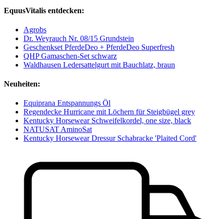
EquusVitalis entdecken:
Agrobs
Dr. Weyrauch Nr. 08/15 Grundstein
Geschenkset PferdeDeo + PferdeDeo Superfresh
QHP Gamaschen-Set schwarz
Waldhausen Ledersattelgurt mit Bauchlatz, braun
Neuheiten:
Equiprana Entspannungs Öl
Regendecke Hurricane mit Löchern für Steigbügel grey
Kentucky Horsewear Schweifelkordel, one size, black
NATUSAT AminoSat
Kentucky Horsewear Dressur Schabracke 'Plaited Cord'