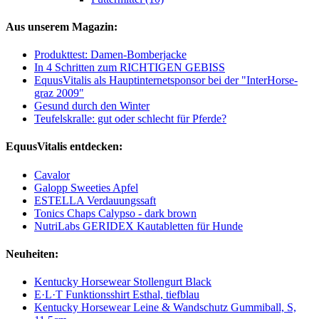
Aus unserem Magazin:
Produkttest: Damen-Bomberjacke
In 4 Schritten zum RICHTIGEN GEBISS
EquusVitalis als Hauptinternetsponsor bei der "InterHorse-
graz 2009"
Gesund durch den Winter
Teufelskralle: gut oder schlecht für Pferde?
EquusVitalis entdecken:
Cavalor
Galopp Sweeties Apfel
ESTELLA Verdauungssaft
Tonics Chaps Calypso - dark brown
NutriLabs GERIDEX Kautabletten für Hunde
Neuheiten:
Kentucky Horsewear Stollengurt Black
E·L·T Funktionsshirt Esthal, tiefblau
Kentucky Horsewear Leine & Wandschutz Gummiball, S,