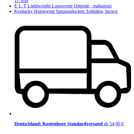
11.5cm
E·L·T Lightweight Longweste Ostende , mahagoni
Kentucky Horsewear Sprungglocken Solimbra, brown
Deutschland: Kostenloser Standardversand
ab 54,90 €