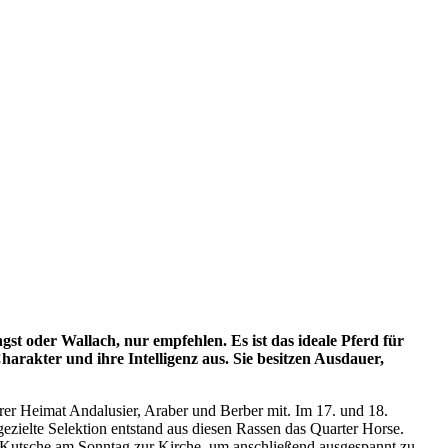
st oder Wallach, nur empfehlen. Es ist das ideale Pferd für
harakter und ihre Intelligenz aus. Sie besitzen Ausdauer,
hrer Heimat Andalusier, Araber und Berber mit. Im 17. und 18.
ezielte Selektion entstand aus diesen Rassen das Quarter Horse.
ie Kutsche am Sonntag zur Kirche, um anschließend ausgespannt zu