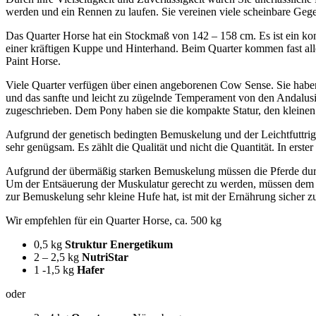
werden und ein Rennen zu laufen. Sie vereinen viele scheinbare Gege
Das Quarter Horse hat ein Stockmaß von 142 – 158 cm. Es ist ein ko
einer kräftigen Kuppe und Hinterhand. Beim Quarter kommen fast all
Paint Horse.
Viele Quarter verfügen über einen angeborenen Cow Sense. Sie haben 
und das sanfte und leicht zu zügelnde Temperament von den Andalus
zugeschrieben. Dem Pony haben sie die kompakte Statur, den kleinen
Aufgrund der genetisch bedingten Bemuskelung und der Leichtfuttrigke
sehr genügsam. Es zählt die Qualität und nicht die Quantität. In erst
Aufgrund der übermäßig starken Bemuskelung müssen die Pferde durch
Um der Entsäuerung der Muskulatur gerecht zu werden, müssen dem 
zur Bemuskelung sehr kleine Hufe hat, ist mit der Ernährung sicher zu
Wir empfehlen für ein Quarter Horse, ca. 500 kg
0,5 kg
Struktur Energetikum
2 – 2,5 kg
NutriStar
1 -1,5 kg
Hafer
oder