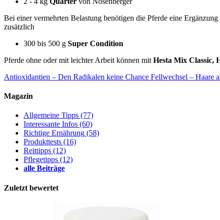
2 - 4 kg
Quarter
von Nösenberger
Bei einer vermehrten Belastung benötigen die Pferde eine Ergänzung 
zusätzlich
300 bis 500 g
Super Condition
Pferde ohne oder mit leichter Arbeit können mit
Hesta Mix Classic, 
Antioxidantien – Den Radikalen keine Chance
Fellwechsel – Haare a
Magazin
Allgemeine Tipps
(77)
Interessante Infos
(60)
Richtige Ernährung
(58)
Produkttests
(16)
Reittipps
(12)
Pflegetipps
(12)
alle Beiträge
Zuletzt bewertet