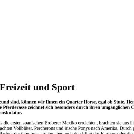
Freizeit und Sport
nd sind, können wir Ihnen ein Quarter Horse, egal ob Stute, Heng
ese Pferderasse zeichnet sich besonders durch ihren umgänglichen C
muskulatur.
 die ersten spanischen Eroberer Mexiko erreichten, brachten sie aus i
achten Vollblüter, Percherons und irische Ponys nach Amerika. Durch g
he Partner der Cowboys, zogen aber auch den Pflug des Farmers oder d