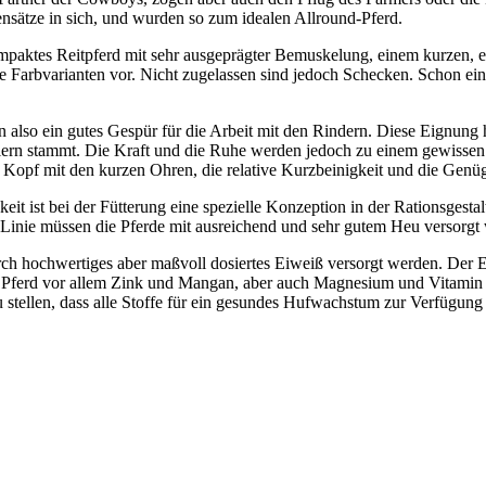
nsätze in sich, und wurden so zum idealen Allround-Pferd.
mpaktes Reitpferd mit sehr ausgeprägter Bemuskelung, einem kurzen, e
e Farbvarianten vor. Nicht zugelassen sind jedoch Schecken. Schon ei
also ein gutes Gespür für die Arbeit mit den Rindern. Diese Eignung h
iern stammt. Die Kraft und die Ruhe werden jedoch zu einem gewissen
 Kopf mit den kurzen Ohren, die relative Kurzbeinigkeit und die Genü
it ist bei der Fütterung eine spezielle Konzeption in der Rationsgesta
er Linie müssen die Pferde mit ausreichend und sehr gutem Heu versorgt
 hochwertiges aber maßvoll dosiertes Eiweiß versorgt werden. Der Ei
Pferd vor allem Zink und Mangan, aber auch Magnesium und Vitamin E 
 stellen, dass alle Stoffe für ein gesundes Hufwachstum zur Verfügung 