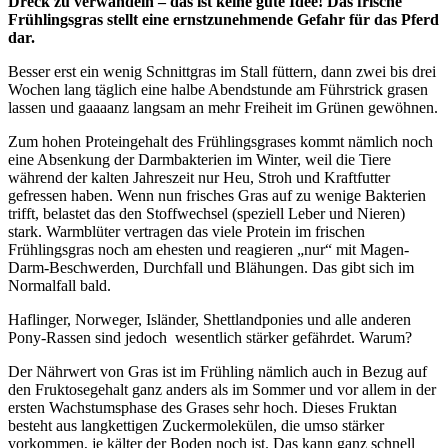
Dreck zu verwandeln – das ist keine gute Idee! Das frische
Frühlingsgras stellt eine ernstzunehmende Gefahr für das Pferd
dar.
Besser erst ein wenig Schnittgras im Stall füttern, dann zwei bis drei
Wochen lang täglich eine halbe Abendstunde am Führstrick grasen
lassen und gaaaanz langsam an mehr Freiheit im Grünen gewöhnen.
Zum hohen Proteingehalt des Frühlingsgrases kommt nämlich noch
eine Absenkung der Darmbakterien im Winter, weil die Tiere
während der kalten Jahreszeit nur Heu, Stroh und Kraftfutter
gefressen haben. Wenn nun frisches Gras auf zu wenige Bakterien
trifft, belastet das den Stoffwechsel (speziell Leber und Nieren)
stark. Warmblüter vertragen das viele Protein im frischen
Frühlingsgras noch am ehesten und reagieren „nur“ mit Magen-
Darm-Beschwerden, Durchfall und Blähungen. Das gibt sich im
Normalfall bald.
Haflinger, Norweger, Isländer, Shettlandponies und alle anderen
Pony-Rassen sind jedoch wesentlich stärker gefährdet. Warum?
Der Nährwert von Gras ist im Frühling nämlich auch in Bezug auf
den Fruktosegehalt ganz anders als im Sommer und vor allem in der
ersten Wachstumsphase des Grases sehr hoch. Dieses Fruktan
besteht aus langkettigen Zuckermolekülen, die umso stärker
vorkommen, je kälter der Boden noch ist. Das kann ganz schnell