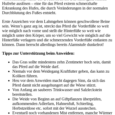
Hufrehe auslösen – eine für das Pferd extrem schmerzhafte
Erkrankung des Hufes, die durch Veränderungen in der normalen
Durchblutung des Fußes entsteht.
Erste Anzeichen vor dem Lahmgehen können geschwollene Beine
sein. Wenn’s ganz arg ist, streckt das Pferd die Vorderfüße so weit
wie möglich nach vorne und stellt die Hinterfüße so weit wie
möglich unter den Körper, um so viel Gewicht wie möglich auf die
Hinterfüße verlagern und die schmerzenden Vorderfüße entlasten zu
können. Dann herrscht allerdings bereits Alarmstufe dunkelrot!
Tipps zur Unterstützung beim Anweiden:
Das Gras sollte mindestens zehn Zentimeter hoch sein, damit
das Pferd auf die Weide darf.
Niemals vor dem Weidegang Kraftfutter geben, das kann zu
Koliken führen.
Heu vor dem Anweiden macht dagegen Sinn, da sich das
Pferd damit nicht ausgehungert auf die Wiese stürzt.
Von Anfang an sauberes Trinkwasser und Salzleckstein
bereitstellen.
Die Weide von Beginn an auf Giftpflanzen überprüfen,
aufkommenden Adlerfarn, Hahnenfuß, Schierling,
Herbstzeitlose etc. sofort mit der Wurzel ausstechen.
Eventuell noch vorhandenen Mist entfernen, manche Würmer