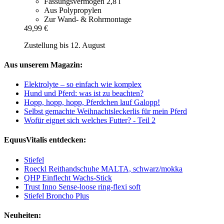
Fassungsvermögen 2,8 l
Aus Polypropylen
Zur Wand- & Rohrmontage
49,99 €
Zustellung bis 12. August
Aus unserem Magazin:
Elektrolyte – so einfach wie komplex
Hund und Pferd: was ist zu beachten?
Hopp, hopp, hopp, Pferdchen lauf Galopp!
Selbst gemachte Weihnachtsleckerlis für mein Pferd
Wofür eignet sich welches Futter? - Teil 2
EquusVitalis entdecken:
Stiefel
Roeckl Reithandschuhe MALTA, schwarz/mokka
QHP Einflecht Wachs-Stick
Trust Inno Sense-loose ring-flexi soft
Stiefel Broncho Plus
Neuheiten: