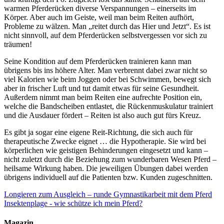
warmen Pferderücken diverse Verspannungen – einerseits im
Körper. Aber auch im Geiste, weil man beim Reiten aufhört,
Probleme zu wälzen. Man „reitet durch das Hier und Jetzt“. Es ist
nicht sinnvoll, auf dem Pferderücken selbstvergessen vor sich zu
träumen!
Seine Kondition auf dem Pferderücken trainieren kann man
übrigens bis ins höhere Alter. Man verbrennt dabei zwar nicht so
viel Kalorien wie beim Joggen oder bei Schwimmen, bewegt sich
aber in frischer Luft und tut damit etwas für seine Gesundheit.
Außerdem nimmt man beim Reiten eine aufrechte Position ein,
welche die Bandscheiben entlastet, die Rückenmuskulatur trainiert
und die Ausdauer fördert – Reiten ist also auch gut fürs Kreuz.
Es gibt ja sogar eine eigene Reit-Richtung, die sich auch für
therapeutische Zwecke eignet … die Hypotherapie. Sie wird bei
körperlichen wie geistigen Behinderungen eingesetzt und kann –
nicht zuletzt durch die Beziehung zum wunderbaren Wesen Pferd –
heilsame Wirkung haben. Die jeweiligen Übungen dabei werden
übrigens individuell auf die Patienten bzw. Kunden zugeschnitten.
Longieren zum Ausgleich – runde Gymnastikarbeit mit dem Pferd
Insektenplage - wie schütze ich mein Pferd?
Magazin