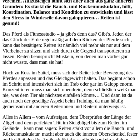
vereinen. Aufzusteigen lohnt sich aber auch aus ganz anderen
Gründen: Es stärkt die Bauch- und Rückenmuskulatur, hilft,
Koordination, Balance und Kondition zu entwickeln und lässt
den Stress in Windeseile davon galoppieren… Reiten ist
gesund!
Das Pferd als Fitnessstudio – ja gibt’s denn das? Gibt’s. Jeder, der
das Glück der Erde regelmäßig auf dem Rücken der Pferde sucht,
kann das bestätigen: Reiten ist nämlich viel mehr als nur auf dem
Vierbeiner zu sitzen und sich durch die Gegend transportieren zu
lassen. Reiten beansprucht Muskeln, von denen man vorher gar
nicht wusste, dass man sie hat!
Hoch zu Ross im Sattel, muss sich der Reiter jeder Bewegung des
Pferdes anpassen und das Gleichgewicht halten. Das beginnt schon
im Schritt und intensiviert sich im Trab oder gar im Galopp enorm.
Konzentrieren muss man sich obendrein, denn schließlich weiß man
nie, was dem Tier als nächstes einfallen könnte… Und dann ist da
auch noch der gesellige Aspekt beim Training, da man häufig
gemeinsam mit anderen Reiterinnen und Reitern unterwegs ist.
Alles in Allem – vom Aufsteigen, dem Überprüfen der Länge der
Zügel und dem perfekten Tritt im Steigbügel bis zum Reiten im
Gelände – kann man sagen: Reiten stärkt vor allem die Bauch- und
Rückenmuskulatur, macht aber auch die inneren Oberschenkel fester
und kräftigt den Po. Zugleich löst das sanfte Schaukeln auf dem