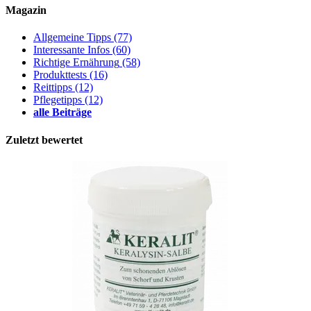
Magazin
Allgemeine Tipps
(77)
Interessante Infos
(60)
Richtige Ernährung
(58)
Produkttests
(16)
Reittipps
(12)
Pflegetipps
(12)
alle Beiträge
Zuletzt bewertet