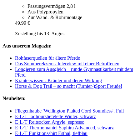
Fassungsvermögen 2,8 l
Aus Polypropylen
Zur Wand- & Rohrmontage
49,99 €
Zustellung bis 13. August
Aus unserem Magazin:
Rohfaserquellen für ältere Pferde
Das Sommerekzem - Interview mit einer Betroffenen
Longieren zum Ausgleich – runde Gymnastikarbeit mit dem
Pferd
Kräuterwissen - Kräuter und deren Wirkung
Horse & Dog Trail – so macht (Turnier-)Sport Freude!
Neuheiten:
Fliegenhaube 'Wellington Plaited Cord Soundless', Full
E·L·T Jodhpurstiefelette Winter, schwarz
E·L·T Reitsocken Argyle, espresso
E·L·T Thermomantel Saphira Advanced, schwarz
E·L·T Funktionsshirt Esthal, tiefblau