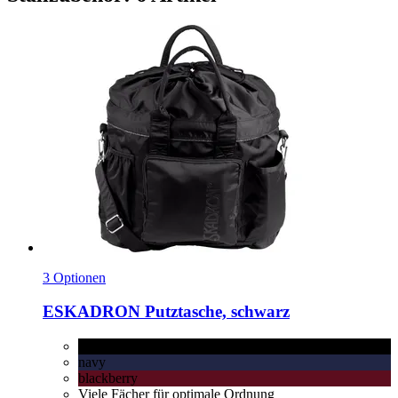
3 Optionen
ESKADRON
Putztasche, schwarz
schwarz
navy
blackberry
Viele Fächer für optimale Ordnung