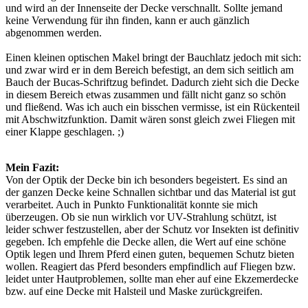
und wird an der Innenseite der Decke verschnallt. Sollte jemand
keine Verwendung für ihn finden, kann er auch gänzlich
abgenommen werden.
Einen kleinen optischen Makel bringt der Bauchlatz jedoch mit sich:
und zwar wird er in dem Bereich befestigt, an dem sich seitlich am
Bauch der Bucas-Schriftzug befindet. Dadurch zieht sich die Decke
in diesem Bereich etwas zusammen und fällt nicht ganz so schön
und fließend. Was ich auch ein bisschen vermisse, ist ein Rückenteil
mit Abschwitzfunktion. Damit wären sonst gleich zwei Fliegen mit
einer Klappe geschlagen. ;)
Mein Fazit:
Von der Optik der Decke bin ich besonders begeistert. Es sind an
der ganzen Decke keine Schnallen sichtbar und das Material ist gut
verarbeitet. Auch in Punkto Funktionalität konnte sie mich
überzeugen. Ob sie nun wirklich vor UV-Strahlung schützt, ist
leider schwer festzustellen, aber der Schutz vor Insekten ist definitiv
gegeben. Ich empfehle die Decke allen, die Wert auf eine schöne
Optik legen und Ihrem Pferd einen guten, bequemen Schutz bieten
wollen. Reagiert das Pferd besonders empfindlich auf Fliegen bzw.
leidet unter Hautproblemen, sollte man eher auf eine Ekzemerdecke
bzw. auf eine Decke mit Halsteil und Maske zurückgreifen.