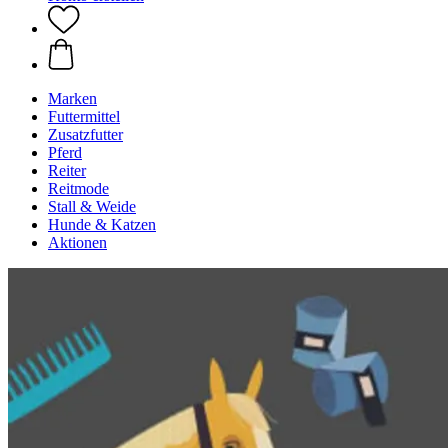
Marken
Futtermittel
Zusatzfutter
Pferd
Reiter
Reitmode
Stall & Weide
Hunde & Katzen
Aktionen