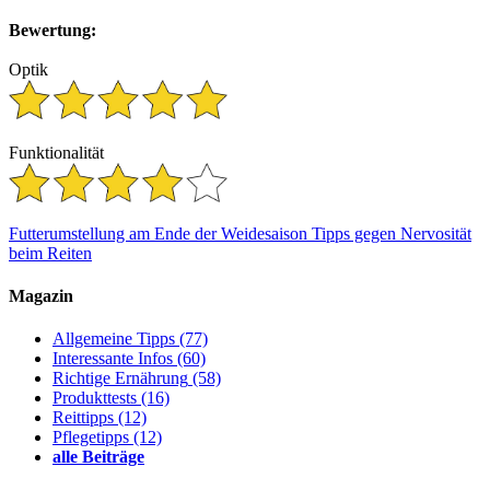
Bewertung:
Optik
Funktionalität
Futterumstellung am Ende der Weidesaison
Tipps gegen Nervosität
beim Reiten
Magazin
Allgemeine Tipps
(77)
Interessante Infos
(60)
Richtige Ernährung
(58)
Produkttests
(16)
Reittipps
(12)
Pflegetipps
(12)
alle Beiträge