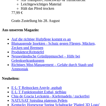
Leichtgewichtiges Material
Hält das Pferd trocken
77,99 €
Gratis Zustellung bis 28. August
Aus unserem Magazin:
Auf die richtige Hufpflege kommt es an
Blutsaugende Insekten - Schutz gegen Fliegen, Mücken,
Zecken und Bremsen
Produkttest:Reitstiefel
Neuseeländische Grünlippmuschel – Hilfe bei
Gelenkserkrankungen
Richtiges Mist-Management – Gefahr durch Staub und
Ammoniak
Neuheiten:
E·L·T Reitsocken Argyle, asphalt
E·L·T Funktionsshirt Esthal, tiefblau
Chia de Gracia Leckstein - Kiefernadeln / zuckerfrei
NATUSAT Spirulina platensis Pellets
Kentucky Horsewear Spring Schabracke 'Plaited 3D Logo'