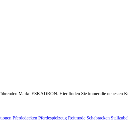
t der führenden Marke ESKADRON. Hier finden Sie immer die neuesten 
tionen
Pferdedecken
Pferdespielzeug
Reitmode
Schabracken
Stallzube