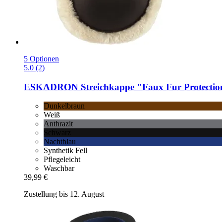
5 Optionen
5.0 (2)
ESKADRON
Streichkappe "Faux Fur Protecti
Dunkelbraun
Weiß
Anthrazit
Schwarz
Nachtblau
Synthetik Fell
Pflegeleicht
Waschbar
39,99 €
Zustellung bis 12. August