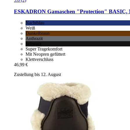
5.0 (2)
ESKADRON
Gamaschen "Protection" BASIC, N
Nachtblau
Weiß
Dunkelbraun
Anthrazit
Schwarz
Super Tragekomfort
Mit Neopren gefüttert
Klettverschluss
46,99 €
Zustellung bis 12. August