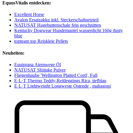
EquusVitalis entdecken:
Excellent Horse
Avalon Ersatzakku inkl. Steckerschaltnetzteil
NATUSAT Hagebuttenschale fein geschnitten
Kentucky Dogwear Hundemantel wasserdicht 160g dusty
blue
topteam top Reiskleie Pellets
Neuheiten:
Equiprana Atemwege Öl
NATUSAT Shiitake Pulver
Fliegenhaube 'Wellington Plaited Cord', Full
E·L·T Thermo Teddy-Reitleggings Rica, tiefblau
E·L·T Lightweight Longweste Ostende , mahagoni