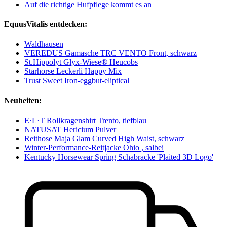
Auf die richtige Hufpflege kommt es an
EquusVitalis entdecken:
Waldhausen
VEREDUS Gamasche TRC VENTO Front, schwarz
St.Hippolyt Glyx-Wiese® Heucobs
Starhorse Leckerli Happy Mix
Trust Sweet Iron-eggbut-eliptical
Neuheiten:
E·L·T Rollkragenshirt Trento, tiefblau
NATUSAT Hericium Pulver
Reithose Maja Glam Curved High Waist, schwarz
Winter-Performance-Reitjacke Ohio , salbei
Kentucky Horsewear Spring Schabracke 'Plaited 3D Logo'