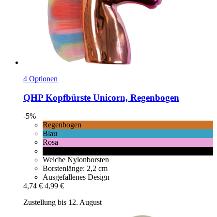
4 Optionen
QHP
Kopfbürste Unicorn, Regenbogen
-5%
Regenbogen
Blau
Rosa
Schwarz
Weiche Nylonborsten
Borstenlänge: 2,2 cm
Ausgefallenes Design
4,74 €
4,99 €
Zustellung bis 12. August