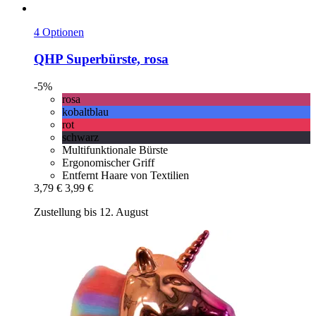
4 Optionen
QHP
Superbürste, rosa
-5%
rosa
kobaltblau
rot
schwarz
Multifunktionale Bürste
Ergonomischer Griff
Entfernt Haare von Textilien
3,79 €
3,99 €
Zustellung bis 12. August