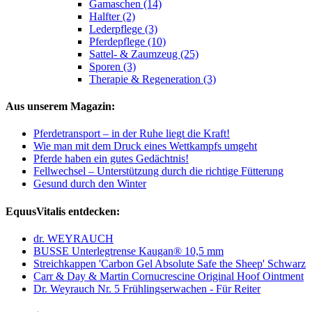
Gamaschen (14)
Halfter (2)
Lederpflege (3)
Pferdepflege (10)
Sattel- & Zaumzeug (25)
Sporen (3)
Therapie & Regeneration (3)
Aus unserem Magazin:
Pferdetransport – in der Ruhe liegt die Kraft!
Wie man mit dem Druck eines Wettkampfs umgeht
Pferde haben ein gutes Gedächtnis!
Fellwechsel – Unterstützung durch die richtige Fütterung
Gesund durch den Winter
EquusVitalis entdecken:
dr. WEYRAUCH
BUSSE Unterlegtrense Kaugan® 10,5 mm
Streichkappen 'Carbon Gel Absolute Safe the Sheep' Schwarz
Carr & Day & Martin Cornucrescine Original Hoof Ointment
Dr. Weyrauch Nr. 5 Frühlingserwachen - Für Reiter