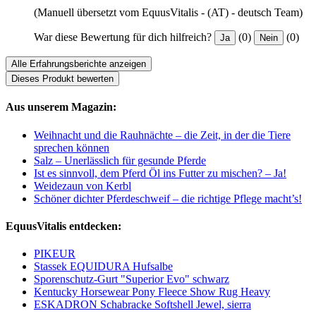
(Manuell übersetzt vom EquusVitalis - (AT) - deutsch Team)
War diese Bewertung für dich hilfreich?
(0)
(0)
Ja
Nein
Alle Erfahrungsberichte anzeigen
Dieses Produkt bewerten
Aus unserem Magazin:
Weihnacht und die Rauhnächte – die Zeit, in der die Tiere
sprechen können
Salz – Unerlässlich für gesunde Pferde
Ist es sinnvoll, dem Pferd Öl ins Futter zu mischen? – Ja!
Weidezaun von Kerbl
Schöner dichter Pferdeschweif – die richtige Pflege macht’s!
EquusVitalis entdecken:
PIKEUR
Stassek EQUIDURA Hufsalbe
Sporenschutz-Gurt "Superior Evo" schwarz
Kentucky Horsewear Pony Fleece Show Rug Heavy
ESKADRON Schabracke Softshell Jewel, sierra