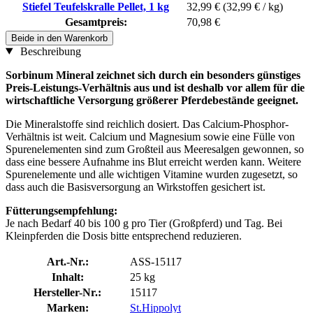
Stiefel Teufelskralle Pellet, 1 kg
32,99 €
(32,99 € / kg)
Gesamtpreis:
70,98 €
Beide in den Warenkorb
Beschreibung
Sorbinum Mineral zeichnet sich durch ein besonders günstiges
Preis-Leistungs-Verhältnis aus und ist deshalb vor allem für die
wirtschaftliche Versorgung größerer Pferdebestände geeignet.
Die Mineralstoffe sind reichlich dosiert. Das Calcium-Phosphor-
Verhältnis ist weit. Calcium und Magnesium sowie eine Fülle von
Spurenelementen sind zum Großteil aus Meeresalgen gewonnen, so
dass eine bessere Aufnahme ins Blut erreicht werden kann. Weitere
Spurenelemente und alle wichtigen Vitamine wurden zugesetzt, so
dass auch die Basisversorgung an Wirkstoffen gesichert ist.
Fütterungsempfehlung:
Je nach Bedarf 40 bis 100 g pro Tier (Großpferd) und Tag. Bei
Kleinpferden die Dosis bitte entsprechend reduzieren.
Art.-Nr.:
ASS-15117
Inhalt:
25 kg
Hersteller-Nr.:
15117
Marken:
St.Hippolyt