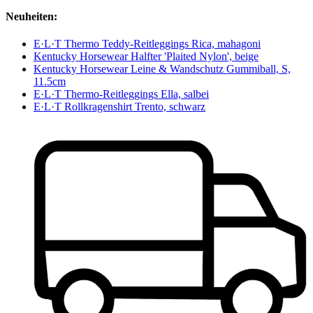
Neuheiten:
E·L·T Thermo Teddy-Reitleggings Rica, mahagoni
Kentucky Horsewear Halfter 'Plaited Nylon', beige
Kentucky Horsewear Leine & Wandschutz Gummiball, S,
11.5cm
E·L·T Thermo-Reitleggings Ella, salbei
E·L·T Rollkragenshirt Trento, schwarz