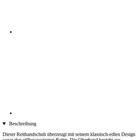
Beschreibung
Dieser Reithandschuh überzeugt mit seinem klassisch-edlen Design
sogar den stilbewusstesten Reiter. Die Oberhand besteht aus