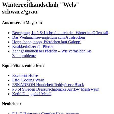
Winterreithandschuh "Wels"
schwarz/grau
Aus unserem Magazin:
Bewegung, Luft & Licht: fit durch den Winter im Offenstall
Das Weihnachtsevangelium zum Ausdrucken
Hopp, hopp, hopp, Pferdchen lauf Galopp!
Knabberhölzer für Pferde
Zahngesundheit bei Pferden – Wie vermeiden Sie
Zahnprobleme
EquusVitalis entdecken:
Excellent Horse
Effol Cooling Wash
ESKADRON Hundebett Teddyfleece Black
PS of Sweden Dressurschabracke Airflow Mesh weiß
Kerbl Dunggabel Metall
Neuheiten:
E·L·T Heizweste Comfort Heat, espresso