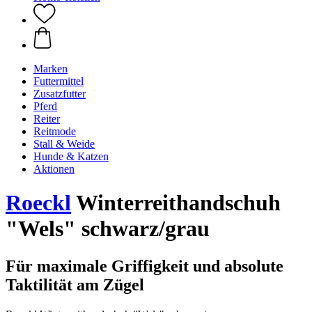
Marken
Futtermittel
Zusatzfutter
Pferd
Reiter
Reitmode
Stall & Weide
Hunde & Katzen
Aktionen
Roeckl
Winterreithandschuh
"Wels" schwarz/grau
Für maximale Griffigkeit und absolute
Taktilität am Zügel