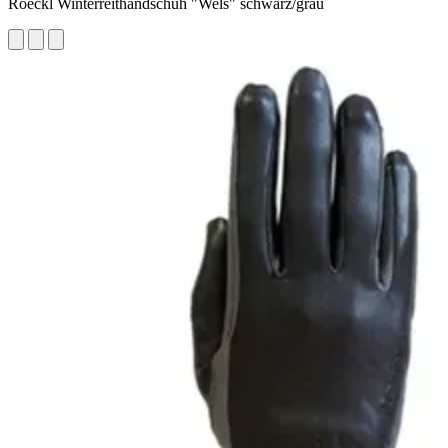
Roeckl Winterreithandschuh "Wels" schwarz/grau