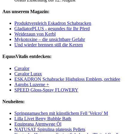
Aus unserem Magazin:
Produktvergleich Eskadron Schabracken
GladiatorPLUS - gesundes für Ihr Pferd
Weidezaun von Kerbl
Mykotoxine – die unsichtbare Gefahr
Und wieder brennen still die Kerzen
EquusVitalis entdecken:
Cavalor
Cavalor Lurax
ESKADRON Schabracke Highgloss Emblem, orchidee
Agrobs Luzerne +
SPEED Gloss-Spray FLOWERY
Neuheiten:
Springgamaschen mit künstlichem Fell 'Velcro' M
Lilla Livet Berry Bubble Bath
Equiprana Atemwege Öl
NATUSAT Spirulina platensis Pellets