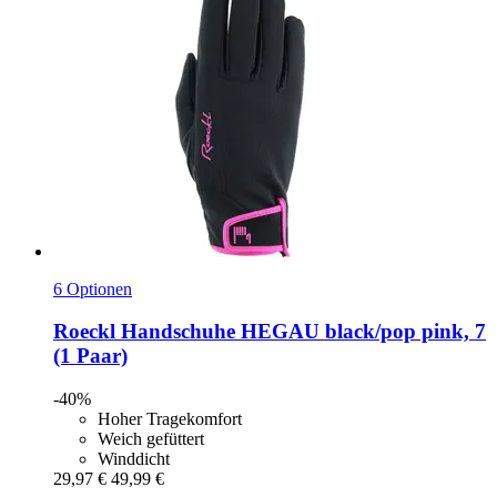
6 Optionen
Roeckl
Handschuhe HEGAU black/pop pink, 7
(1 Paar)
-40%
Hoher Tragekomfort
Weich gefüttert
Winddicht
29,97 €
49,99 €