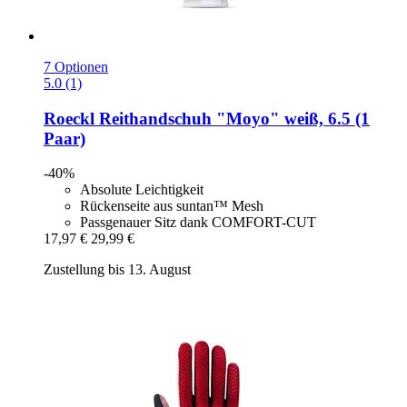
7 Optionen
5.0 (1)
Roeckl
Reithandschuh "Moyo" weiß, 6.5 (1
Paar)
-40%
Absolute Leichtigkeit
Rückenseite aus suntan™ Mesh
Passgenauer Sitz dank COMFORT-CUT
17,97 €
29,99 €
Zustellung bis 13. August