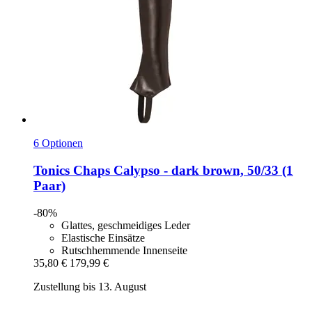
6 Optionen
Tonics
Chaps Calypso -​ dark brown, 50/33 (1
Paar)
-80%
Glattes, geschmeidiges Leder
Elastische Einsätze
Rutschhemmende Innenseite
35,80 €
179,99 €
Zustellung bis 13. August