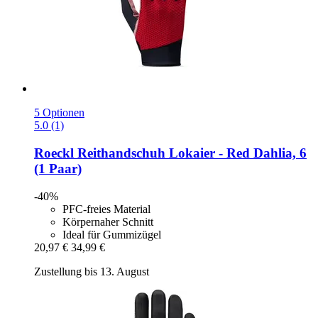
5 Optionen
5.0 (1)
Roeckl
Reithandschuh Lokaier -​ Red Dahlia, 6
(1 Paar)
-40%
PFC-freies Material
Körpernaher Schnitt
Ideal für Gummizügel
20,97 €
34,99 €
Zustellung bis 13. August