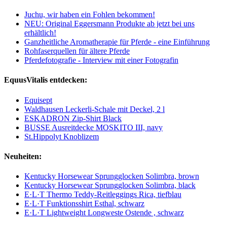
Juchu, wir haben ein Fohlen bekommen!
NEU: Original Eggersmann Produkte ab jetzt bei uns
erhältlich!
Ganzheitliche Aromatherapie für Pferde - eine Einführung
Rohfaserquellen für ältere Pferde
Pferdefotografie - Interview mit einer Fotografin
EquusVitalis entdecken:
Equisept
Waldhausen Leckerli-Schale mit Deckel, 2 l
ESKADRON Zip-Shirt Black
BUSSE Ausreitdecke MOSKITO III, navy
St.Hippolyt Knoblizem
Neuheiten:
Kentucky Horsewear Sprungglocken Solimbra, brown
Kentucky Horsewear Sprungglocken Solimbra, black
E·L·T Thermo Teddy-Reitleggings Rica, tiefblau
E·L·T Funktionsshirt Esthal, schwarz
E·L·T Lightweight Longweste Ostende , schwarz