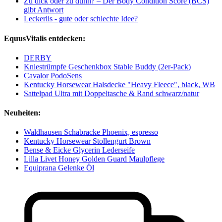
Zu dick oder zu dünn? – Der Body Condition Score (BCS)
gibt Antwort
Leckerlis - gute oder schlechte Idee?
EquusVitalis entdecken:
DERBY
Kniestrümpfe Geschenkbox Stable Buddy (2er-Pack)
Cavalor PodoSens
Kentucky Horsewear Halsdecke "Heavy Fleece", black, WB
Sattelpad Ultra mit Doppeltasche & Rand schwarz/natur
Neuheiten:
Waldhausen Schabracke Phoenix, espresso
Kentucky Horsewear Stollengurt Brown
Bense & Eicke Glycerin Lederseife
Lilla Livet Honey Golden Guard Maulpflege
Equiprana Gelenke Öl