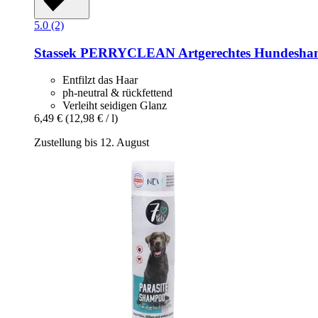
5.0 (2)
Stassek
PERRYCLEAN Artgerechtes Hundesham
Entfilzt das Haar
ph-neutral & rückfettend
Verleiht seidigen Glanz
6,49 €
(12,98 € / l)
Zustellung bis 12. August