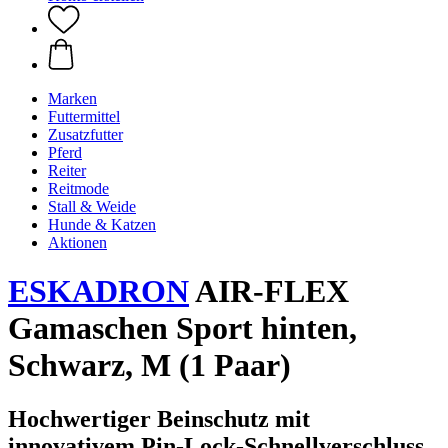
Marken
Futtermittel
Zusatzfutter
Pferd
Reiter
Reitmode
Stall & Weide
Hunde & Katzen
Aktionen
ESKADRON
AIR-FLEX
Gamaschen Sport hinten,
Schwarz, M (1 Paar)
Hochwertiger Beinschutz mit
innovativem Pin-Lock-Schnellverschluss