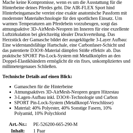
Mache keine Kompromisse, wenn es um die Ausstattung für die
Hinterbeine deines Pferdes geht. Die AIR-FLEX Sport hind
Hinterbeingamasche vereint eine exakte anatomische Passform mit
modernster Materialtechnologie für den sportlichen Einsatz. Um
warmen Temperaturen am Pferdebein vorzubeugen, sorgt das
atmungsaktive 3D-AirMesh-Neopren im Inneren für eine exzellente
Luftzirkulation bei gleichzeitig idealer Druckverteilung. Das
Herzstück der Gamasche bildet der ausgeklügelte 3-Layer Aufbau:
Eine widerstandsfähige Hartschale, eine Carbonfaser-Schicht und
das patentierte D3O®-Material dämpfen Stöße effektiv ab. Das
praktische SPORT Pin-Lock-System mit Metallknöpfen an den
Doppel-Elastikbändern ermöglicht dir ein fixes, unkompliziertes und
millimetergenaues Schließen.
Technische Details auf einen Blick:
Gamaschen für die Hinterbeine
Atmungsaktives 3D-AirMesh-Neopren gegen Hitzestau
3-Lagen-Aufbau inkl. D3O®-Technologie und Carbon
SPORT Pin-Lock-System (Metallknopf-Verschlüsse)
Material: 40% Polyester, 40% Sonstige Fasern, 10%
Polyamid, 10% Polychlorid
Art.-Nr.:
PE-526200-665-290-M
Inhalt:
1 Paar